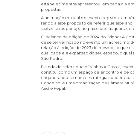
estabelecimentos apresentou, em cada dia em 
propostas.
A animação musical do evento registou tamb
sendo a este propósito de referir que este ano
sextas-feiras por dj’s, ao passo que às quartas e
O balanço da edição de 2024 do “Vinhos A.Gosto
de se ter verificado no evento um acréscimo de
relação à edição de 2023 do mesmo), o que es
qualidade e a expansão do seu espaço, o qual s
São Pedro.
É ainda de referir que o “Vinhos A.Gosto”, even
constitui como um espaço de encontro e de co
enquadrando-se numa estratégia concertada 
Concelho, é uma organização da Câmara Munic
AEG e Fepal.