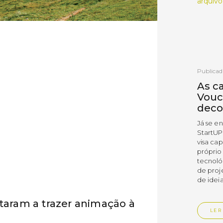
arquivo
Publicad
As c
Vouc
deco
Já se e
StartUP
visa cap
próprio
tecnoló
de proj
de ideia
ltaram a trazer animação à
LER