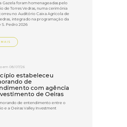
a Gazela foram homenageadas pelo
io de Torres Vedras, numa cerimónia
orreu no Auditório Caixa Agrícola de
Vedras, integrado na programação da
e S. Pedro 2026
 MAIS
do em 08/07/26
cípio estabeleceu
orando de
ndimento com agência
nvestimento de Oeiras
orando de entendimento entre o
io e a Oeiras Valley Investment
foi assinado na manhã de ontem, dia
lho, numa cerimónia realizada no
o do Convento da Graça.