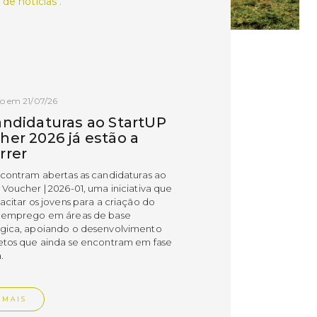
 de notícias .
o em 21/07/26
andidaturas ao StartUP
her 2026 já estão a
rrer
ncontram abertas as candidaturas ao
 Voucher | 2026-01, uma iniciativa que
acitar os jovens para a criação do
 emprego em áreas de base
gica, apoiando o desenvolvimento
etos que ainda se encontram em fase
.
 MAIS