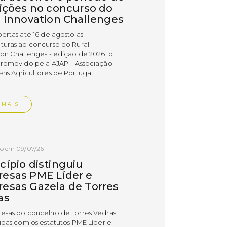
rições no concurso do
l Innovation Challenges
bertas até 16 de agosto as
turas ao concurso do Rural
ion Challenges - edição de 2026, o
promovido pela AJAP – Associação
ens Agricultores de Portugal.
 MAIS
do em 09/07/26
cípio distinguiu
esas PME Líder e
esas Gazela de Torres
as
esas do concelho de Torres Vedras
uidas com os estatutos PME Líder e