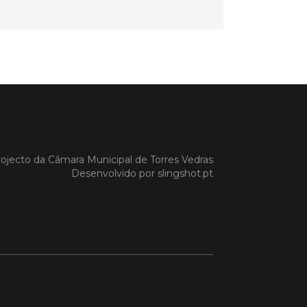
 MAIS
do em 20/04/26
s Vedras recebeu a 13.ª
ão da Semana INOV-E
na INOV-E – Empreender em Torres
ojecto da
Câmara Municipal de Torres Vedras
egressou entre os dias 13 e 16 de abril,
Desenvolvido por
slingshot.pt
do empreendedores, tecido
rial e especialistas num conjunto de
vas focadas na inovação, criação de
s e desenvolvimento de
ências empreendedoras.
 MAIS