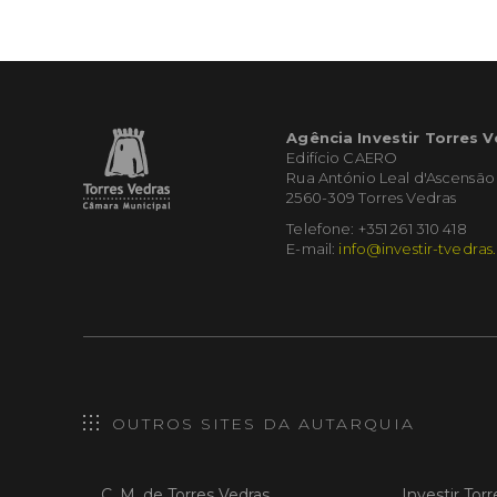
Agência Investir Torres 
Edifício CAERO
Rua António Leal d'Ascensão
2560-309 Torres Vedras
Telefone: +351 261 310 418
E-mail:
info@investir-tvedras
OUTROS SITES DA AUTARQUIA
C. M. de Torres Vedras
Investir Tor