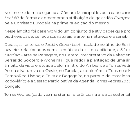
Nos meses de maio e junho a Câmara Municipal levou a cabo a ini
Leaf.60
de forma a comemorar a atribuição do galardão
Europea
pela Comissão Europeia na primeira edição do mesmo.
Nesse âmbito foi desenvolvido um conjunto de atividades que pr
biodiversidade, os recursos naturais, a arte na natureza e a sensib
Dessas, saliente-se: o
Jardim Green Leaf
, instalado no átrio do Edi
passeios relacionados com a temática da sustentabilidade; a 3.ª 
Landart
– Arte na Paisagem, no Centro Interpretativo da Paisage
Serras do Socorro e Archeira (Figueiredo); a plantação de uma á
âmbito da visita efetuada pelo ministro do Ambiente a Torres Vedra
Pesca e Natureza do Oeste, no Turcifal; a conferência “Turismo e
CampoReal Lisboa; a Feira da Bagageira, no parque de estacion
Rodoviário; e a Sessão Participativa da Agenda Torres Vedras 2030
Gonçalo.
Torres Vedras, (cada vez mais) uma referência na área da sustenta