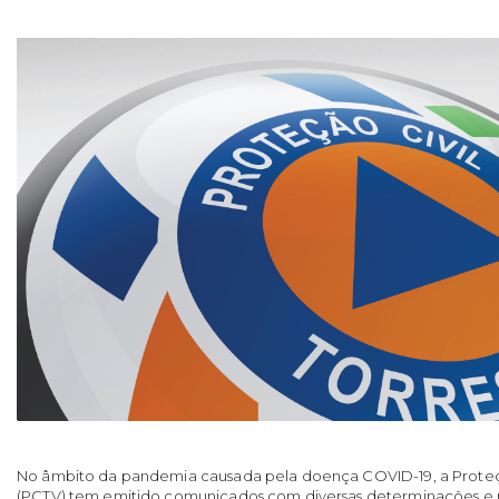
No âmbito da pandemia causada pela doença COVID-19, a Proteçã
(PCTV) tem emitido comunicados com diversas determinações e