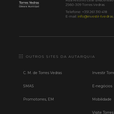
Rua António Leal d'Ascensão
2560-309 Torres Vedras
Telefone: +351 261 310 418
E-mail:
info@investir-tvedras
OUTROS SITES DA AUTARQUIA
C. M. de Torres Vedras
Investir Tor
SMAS
E-negócios
Promotorres, EM
Mobilidade
Visite Torre