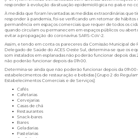
responder à evolução da situação epidemiológica no país e no co
À medida que foram levantadas as medidas extraordinárias que t
responder à pandemia, foi-se verificando um retomar de hábitos 
permanência em espaços comerciais que requer de todos os cida
quando circulam ou permanecem em espaços públicos ou abertos
evitar a propagação do coronavírus SARS-CoV-2.
Assim, e tendo em conta os pareceres da Comissão Municipal de P
Delegado de Saúde do ACES Oeste Sul, determina-se que os eq
som instalados em esplanadas não poderão funcionar depois das 
não poderão funcionar depois da 01h00.
Determina-se ainda que não poderão funcionar depois da 01h00 
estabelecimentos de restauração e bebidas [Grupo 2 do Regulam
Estabelecimentos Comerciais e de Serviços]:
Cafés
Cafetarias
Cervejarias
Casas de chá
Restaurantes
Snack-bares
Bares
Geladarias
Pastelarias