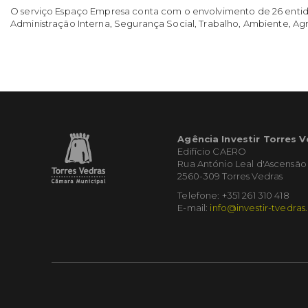
O serviço Espaço Empresa conta com o envolvimento de 26 entidade
Administração Interna, Segurança Social, Trabalho, Ambiente, Agri
Agência Investir Torres 
Edifício CAERO
Rua António Leal d'Ascensão
2560-309 Torres Vedras
Telefone: +351 261 310 418
E-mail:
info@investir-tvedras