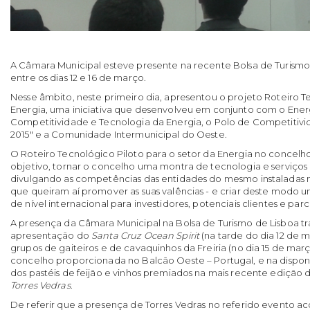
A Câmara Municipal esteve presente na recente Bolsa de Turismo
entre os dias 12 e 16 de março.
Nesse âmbito, neste primeiro dia, apresentou o projeto Roteiro T
Energia, uma iniciativa que desenvolveu em conjunto com o Ener
Competitividade e Tecnologia da Energia, o Polo de Competitivi
2015" e a Comunidade Intermunicipal do Oeste.
O Roteiro Tecnológico Piloto para o setor da Energia no concelh
objetivo, tornar o concelho uma montra de tecnologia e serviços l
divulgando as competências das entidades do mesmo instaladas nes
que queiram aí promover as suas valências - e criar deste modo
de nível internacional para investidores, potenciais clientes e parc
A presença da Câmara Municipal na Bolsa de Turismo de Lisboa tr
apresentação do
Santa Cruz Ocean Spirit
(na tarde do dia 12 de 
grupos de gaiteiros e de cavaquinhos da Freiria (no dia 15 de ma
concelho proporcionada no Balcão Oeste – Portugal, e na dispon
dos pastéis de feijão e vinhos premiados na mais recente edição 
Torres Vedras
.
De referir que a presença de Torres Vedras no referido evento 