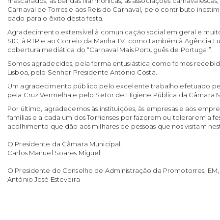
mascarados, às bandas filarmónicas, às associações carnavalescas,
Carnaval de Torres e aos Reis do Carnaval, pelo contributo inest
dado para o êxito desta festa.
Agradecimento extensível à comunicação social em geral e muito 
SIC, à RTP e ao Correio da Manhã TV, como também à Agência Lu
cobertura mediática do “Carnaval Mais Português de Portugal”.
Somos agradecidos, pela forma entusiástica como fomos recebid
Lisboa, pelo Senhor Presidente António Costa.
Um agradecimento público pelo excelente trabalho efetuado pe
pela Cruz Vermelha e pelo Setor de Higiene Pública da Câmara M
Por último, agradecemos às instituições, às empresas e aos emp
famílias e a cada um dos Torrienses por fazerem ou tolerarem a f
acolhimento que dão aos milhares de pessoas que nos visitam nest
O Presidente da Câmara Municipal,
Carlos Manuel Soares Miguel
O Presidente do Conselho de Administração da Promotorres, EM,
António José Esteveira