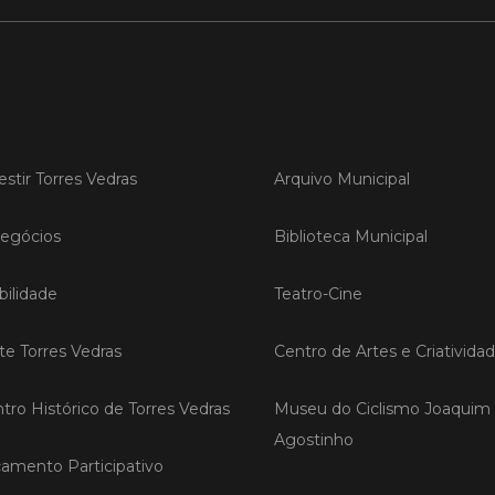
LER
Publica
estir Torres Vedras
Arquivo Municipal
Torre
ediç
egócios
Biblioteca Municipal
A Sema
Vedras r
reunin
ilidade
Teatro-Cine
empresa
iniciati
ite Torres Vedras
Centro de Artes e Criativida
negócio
compet
tro Histórico de Torres Vedras
Museu do Ciclismo Joaquim
Agostinho
LER
amento Participativo