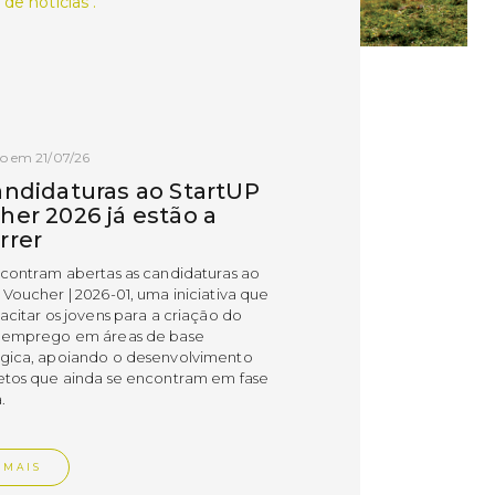
 de notícias .
o em 21/07/26
andidaturas ao StartUP
her 2026 já estão a
rrer
ncontram abertas as candidaturas ao
 Voucher | 2026-01, uma iniciativa que
acitar os jovens para a criação do
 emprego em áreas de base
gica, apoiando o desenvolvimento
etos que ainda se encontram em fase
.
 MAIS