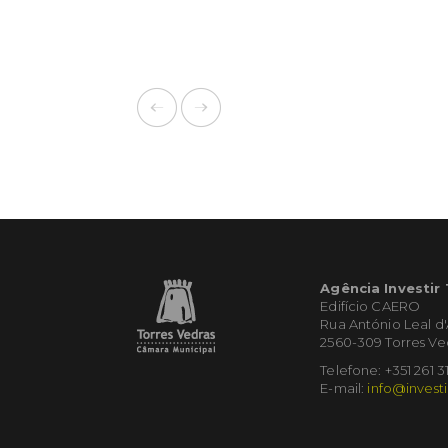
Agência Investir
Edifício CAERO
Rua António Leal d
2560-309 Torres Ve
Telefone: +351 261 3
E-mail:
info@investi