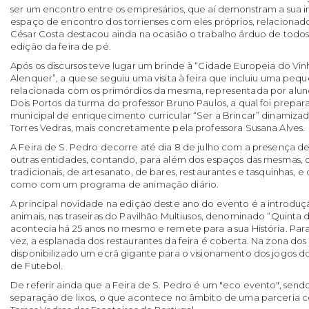
ser um encontro entre os empresários, que aí demonstram a sua i
espaço de encontro dos torrienses com eles próprios, relacionad
César Costa destacou ainda na ocasião o trabalho árduo de todo
edição da feira de pé.
Após os discursos teve lugar um brinde à “Cidade Europeia do Vinh
Alenquer”, a que se seguiu uma visita à feira que incluiu uma pequ
relacionada com os primórdios da mesma, representada por alun
Dois Portos da turma do professor Bruno Paulos, a qual foi prepa
municipal de enriquecimento curricular “Ser a Brincar” dinamiz
Torres Vedras, mais concretamente pela professora Susana Alves.
A Feira de S. Pedro decorre até dia 8 de julho com a presença d
outras entidades, contando, para além dos espaços das mesmas, 
tradicionais, de artesanato, de bares, restaurantes e tasquinhas, 
como com um programa de animação diário.
A principal novidade na edição deste ano do evento é a introd
animais, nas traseiras do Pavilhão Multiusos, denominado “Quinta 
acontecia há 25 anos no mesmo e remete para a sua História. Para
vez, a esplanada dos restaurantes da feira é coberta. Na zona dos
disponibilizado um ecrã gigante para o visionamento dos jogo
de Futebol.
De referir ainda que a Feira de S. Pedro é um "eco evento", sen
separação de lixos, o que acontece no âmbito de uma parceria c