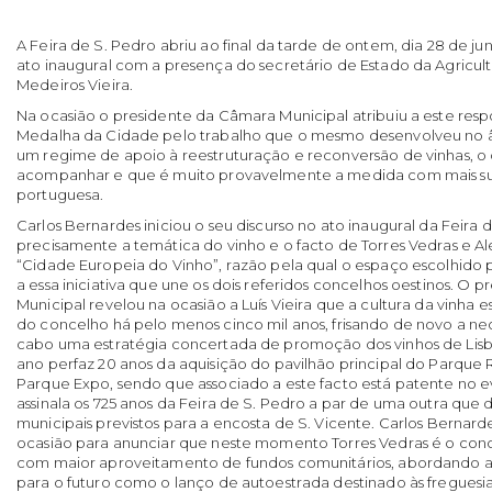
A Feira de S. Pedro abriu ao final da tarde de ontem, dia 28 de j
ato inaugural com a presença do secretário de Estado da Agricult
Medeiros Vieira.
Na ocasião o presidente da Câmara Municipal atribuiu a este res
Medalha da Cidade pelo trabalho que o mesmo desenvolveu no âm
um regime de apoio à reestruturação e reconversão de vinhas, o q
acompanhar e que é muito provavelmente a medida com mais suc
portuguesa.
Carlos Bernardes iniciou o seu discurso no ato inaugural da Feira 
precisamente a temática do vinho e o facto de Torres Vedras e A
“Cidade Europeia do Vinho”, razão pela qual o espaço escolhido p
a essa iniciativa que une os dois referidos concelhos oestinos. O
Municipal revelou na ocasião a Luís Vieira que a cultura da vinha e
do concelho há pelo menos cinco mil anos, frisando de novo a nec
cabo uma estratégia concertada de promoção dos vinhos de Lis
ano perfaz 20 anos da aquisição do pavilhão principal do Parque
Parque Expo, sendo que associado a este facto está patente no
assinala os 725 anos da Feira de S. Pedro a par de uma outra que 
municipais previstos para a encosta de S. Vicente. Carlos Berna
ocasião para anunciar que neste momento Torres Vedras é o con
com maior aproveitamento de fundos comunitários, abordando al
para o futuro como o lanço de autoestrada destinado às freguesi