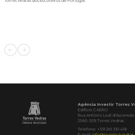
Torres Vedras dos Escoteiros de Portugal.
Agência Investir Torres 
Edifício CAERO
Rua António Leal d'Ascensão
2560-309 Torres Vedras
Telefone: +351 261 310 418
E-mail:
info@investir-tvedras