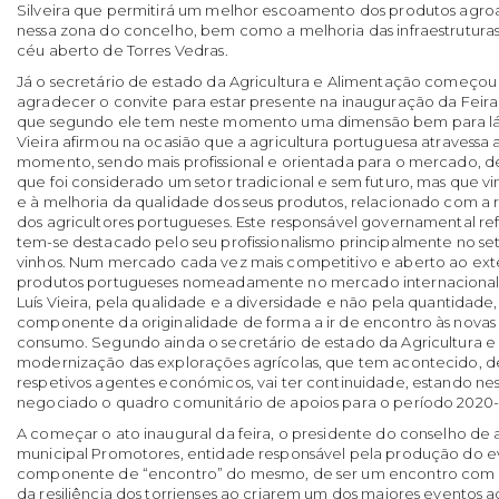
Silveira que permitirá um melhor escoamento dos produtos agro
nessa zona do concelho, bem como a melhoria das infraestrutura
céu aberto de Torres Vedras.
Já o secretário de estado da Agricultura e Alimentação começou 
agradecer o convite para estar presente na inauguração da Feir
que segundo ele tem neste momento uma dimensão bem para lá d
Vieira afirmou na ocasião que a agricultura portuguesa atraves
momento, sendo mais profissional e orientada para o mercado, 
que foi considerado um setor tradicional e sem futuro, mas que v
e à melhoria da qualidade dos seus produtos, relacionado com a re
dos agricultores portugueses. Este responsável governamental ref
tem-se destacado pelo seu profissionalismo principalmente no set
vinhos. Num mercado cada vez mais competitivo e aberto ao exte
produtos portugueses nomeadamente no mercado internacional 
Luís Vieira, pela qualidade e a diversidade e não pela quantidad
componente da originalidade de forma a ir de encontro às novas
consumo. Segundo ainda o secretário de estado da Agricultura e
modernização das explorações agrícolas, que tem acontecido, d
respetivos agentes económicos, vai ter continuidade, estando n
negociado o quadro comunitário de apoios para o período 2020
A começar o ato inaugural da feira, o presidente do conselho de
municipal Promotores, entidade responsável pela produção do ev
componente de “encontro” do mesmo, de ser um encontro com a 
da resiliência dos torrienses ao criarem um dos maiores eventos a