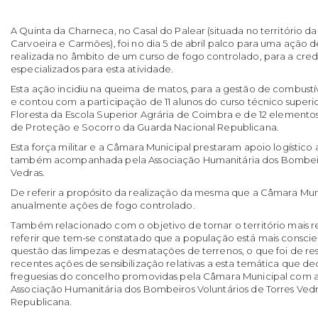
A Quinta da Charneca, no Casal do Palear (situada no território d
Carvoeira e Carmões), foi no dia 5 de abril palco para uma ação 
realizada no âmbito de um curso de fogo controlado, para a cre
especializados para esta atividade.
Esta ação incidiu na queima de matos, para a gestão de combustí
e contou com a participação de 11 alunos do curso técnico superio
Floresta da Escola Superior Agrária de Coimbra e de 12 element
de Proteção e Socorro da Guarda Nacional Republicana.
Esta força militar e a Câmara Municipal prestaram apoio logístico a
também acompanhada pela Associação Humanitária dos Bombeiro
Vedras.
De referir a propósito da realização da mesma que a Câmara Mu
anualmente ações de fogo controlado.
Também relacionado com o objetivo de tornar o território mais re
referir que tem-se constatado que a população está mais consc
questão das limpezas e desmatações de terrenos, o que foi de res
recentes ações de sensibilização relativas a esta temática que de
freguesias do concelho promovidas pela Câmara Municipal com 
Associação Humanitária dos Bombeiros Voluntários de Torres Ved
Republicana.