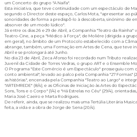
um Concerto do grupo "A Naifa".
Esta iniciativa, que teve continuidade com um espectáculo de Mart
segundo o Director deste espaço, Carlos Mota, "apresentar ao p
sonoridades de forma a predispô-lo à descoberta, sinónimo de 
absorver de um modo lúdico".
Já entre os dias 26 e 29 de Abril, a Companhia "Teatro da Rainha" v
Teatro-Cine, a peça "Médico à Força", de Moliére (dirigida a grup
em geral), no âmbito de um Protocolo estabelecido com a Câmar
abrange, também, uma Formação em Artes de Cena, que teve iníc
Abril e se prolongará até Junho.
No dia 23 de Abril, Zeca Afonso foi recordado num Tributo realizad
Juvenil da Cidade de Torres Vedras, o grupo ART e o Ensemble M
O Programa "Este Comércio é um Espectáculo" prosseguiu com o
conto ambiental", levado ao palco pela Companhia "27 Formas" (
as histórias", encenada pela Companhia "Teatro ao Largo" e integ
"ARTEMREDE" (8/4); e as Oficinas de Iniciação às Artes do Espectácu
Sons, Tons e o Corpo" (1/4) e "Há Estrelas no Céu" (29/4), orientad
Maria José Caeiro e Marta Rodrigues.
De referir, ainda, que se realizou mais uma Tertúlia Literária Musi
feita, a vida e a obra de Jorge de Sena (20/4).