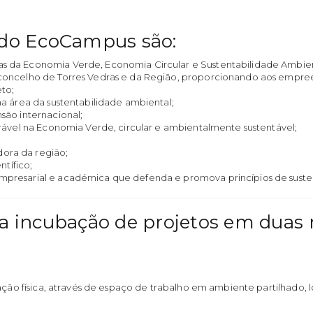
s do EcoCampus são:
da Economia Verde, Economia Circular e Sustentabilidade Ambienta
concelho de Torres Vedras e da Região, proporcionando aos empre
to;
a área da sustentabilidade ambiental;
são internacional;
rável na Economia Verde, circular e ambientalmente sustentável;
ra da região;
ntífico;
resarial e académica que defenda e promova princípios de susten
 incubação de projetos em duas 
 física, através de espaço de trabalho em ambiente partilhado, l