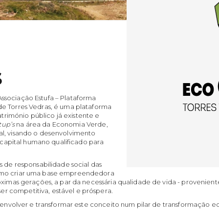
S
ssociação Estufa – Plataforma
de Torres Vedras, é uma plataforma
imónio público já existente e
tup’s
na área da Economia Verde,
al, visando o desenvolvimento
r capital humano qualificado para
s de responsabilidade social das
como criar uma base empreendedora
róximas gerações, a par da necessária qualidade de vida - proven
 competitiva, estável e próspera.
desenvolver e transformar este conceito num pilar de transformação