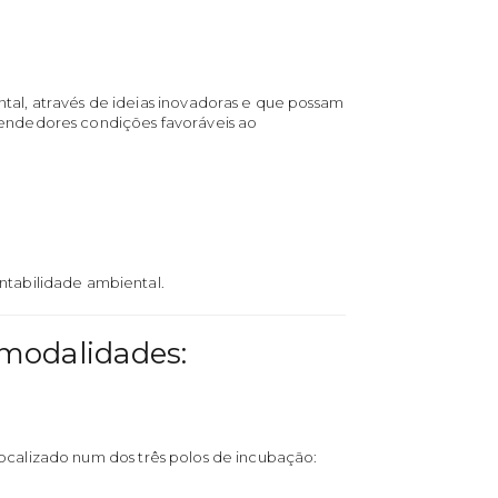
l, através de ideias inovadoras e que possam
endedores condições favoráveis ao
tabilidade ambiental.
modalidades:
ocalizado num dos três polos de incubação: