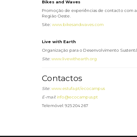
Bikes and Waves
Promoção de experiências de contacto com a na
Região Oeste.
Site:
www.bikesandwaves.com
Live with Earth
Organização para o Desenvolvimento Sustentáve
Site
:
www.livewithearth.org
Contactos
Site
:
www.estufa.pt/ecocampus
E-mail
:
info@ecocampus.pt
Telemóvel: 925 204 267