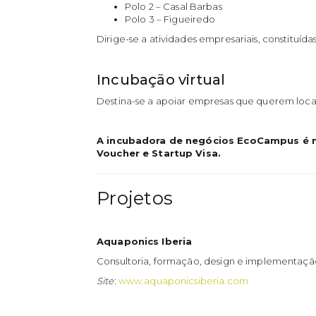
Polo 2 – Casal Barbas
Polo 3 – Figueiredo
Dirige-se a atividades empresariais, constituí
Incubação virtual
Destina-se a apoiar empresas que querem locali
A incubadora de negócios EcoCampus é m
Voucher e Startup Visa.
Projetos
Aquaponics Iberia
Consultoria, formação, design e implementação
Site
:
www.aquaponicsiberia.com