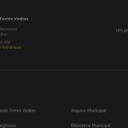
 Torres Vedras
'Ascensão
Um pr
dras
10 418
r-tvedras.pt
estir Torres Vedras
Arquivo Municipal
egócios
Biblioteca Municipal