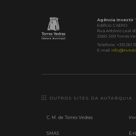
Agência Investir
Edifício CAERO
Rua António Leal d
2560-309 Torres Ve
Telefone: +351 261 3
E-mail:
info@investi
OUTROS SITES DA AUTARQUIA
C. M. de Torres Vedras
Inv
SMAS
E-n