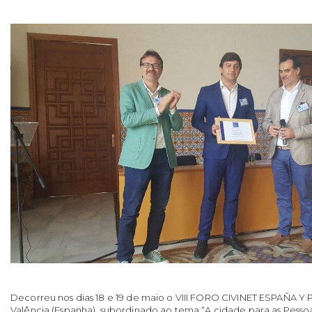
Decorreu nos dias 18 e 19 de maio o VIII FORO CIVINET ESPAÑA 
Valência (Espanha), subordinado ao tema “A cidade para as Pesso