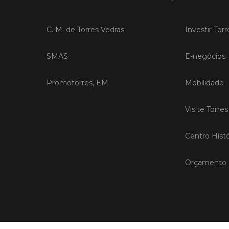
C. M. de Torres Vedras
Investir Tor
SMAS
E-negócios
Promotorres, EM
Mobilidade
Visite Torre
Centro Histó
Orçamento P