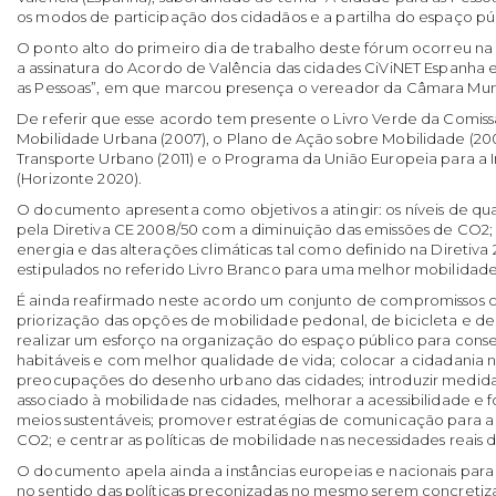
os modos de participação dos cidadãos e a partilha do espaço pú
O ponto alto do primeiro dia de trabalho deste fórum ocorreu 
a assinatura do Acordo de Valência das cidades CiViNET Espanha e
as Pessoas”, em que marcou presença o vereador da Câmara Muni
De referir que esse acordo tem presente o Livro Verde da Comis
Mobilidade Urbana (2007), o Plano de Ação sobre Mobilidade (200
Transporte Urbano (2011) e o Programa da União Europeia para a 
(Horizonte 2020).
O documento apresenta como objetivos a atingir: os níveis de qua
pela Diretiva CE 2008/50 com a diminuição das emissões de CO2;
energia e das alterações climáticas tal como definido na Diretiva 
estipulados no referido Livro Branco para uma melhor mobilidade
É ainda reafirmado neste acordo um conjunto de compromissos 
priorização das opções de mobilidade pedonal, de bicicleta e de 
realizar um esforço na organização do espaço público para conse
habitáveis e com melhor qualidade de vida; colocar a cidadania 
preocupações do desenho urbano das cidades; introduzir medidas 
associado à mobilidade nas cidades, melhorar a acessibilidade e 
meios sustentáveis; promover estratégias de comunicação para a
CO2; e centrar as políticas de mobilidade nas necessidades reais 
O documento apela ainda a instâncias europeias e nacionais para
no sentido das políticas preconizadas no mesmo serem concretiz