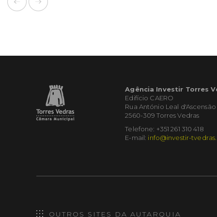
Agência Investir Torres 
Edifício CAERO
Rua António Leal d'Ascensão
2560-309 Torres Vedras
Telefone: +351 261 310 418
E-mail:
info@investir-tvedras
OUTROS SITES DA AUTARQUIA