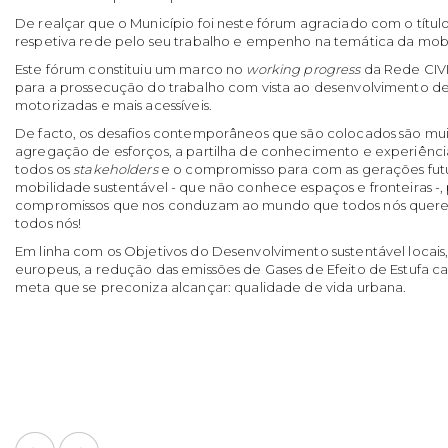
De realçar que o Município foi neste fórum agraciado com o tít
respetiva rede pelo seu trabalho e empenho na temática da mob
Este fórum constituiu um marco no
working progress
da Rede CIV
para a prossecução do trabalho com vista ao desenvolvimento d
motorizadas e mais acessíveis.
De facto, os desafios contemporâneos que são colocados são muit
agregação de esforços, a partilha de conhecimento e experiênci
todos os
stakeholders
e o compromisso para com as gerações fut
mobilidade sustentável - que não conhece espaços e fronteiras -,
compromissos que nos conduzam ao mundo que todos nós que
todos nós!
Em linha com os Objetivos do Desenvolvimento sustentável locais, 
europeus, a redução das emissões de Gases de Efeito de Estufa c
meta que se preconiza alcançar: qualidade de vida urbana.