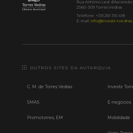
Rua António Leal d'Ascensão
2560-309 Torres Vedras
Telefone: +351 261 310 418
E-mail:
info@investir-tvedras
OUTROS SITES DA AUTARQUIA
C. M. de Torres Vedras
Investir Tor
SMAS
E-negócios
Promotorres, EM
Mobilidade
Visite Torre