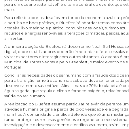
para um oceano sustentável” é o tema central do evento, que es
maio.
Para refletir sobre os desafios em torno da economia azul nas pr
a partilha de boas práticas, o Bluefest irá abordar temas como ár
costeira, lixo marinho e plástico, comunidades locais, turismo azul
recursos e energias renováveis, alterações climáticas, pescas, aq
alimentar.
A primeira edição do Bluefest irá decorrer no Noah Surf House, 
digital, onde os utilizadores poderão frequentar diferentes salas
visitar expositores e interagir com outros visitantes. O evento é
Municipal de Torres Vedras e pelo Greenfest, o maior evento de 
Portugal.
Conciliar as necessidades do ser humano com a “saúde dos ocean
para a transição rumo à economia azul, que deve ser orientada pe
desenvolvimento sustentável. Afinal, mais de 70% do planeta é co
água salgada, que regula o clima e fornece oxigénio, relaciona
saúde do ser humano.
A realização do Bluefest assume particular relevância perante u
atividade humana origina a perda de biodiversidade e a degrada
marinhos. A comunidade científica defende que só uma mudança 
rumo, proteger os recursos genéticos e regenerar o ecossistema.
investigação e o desenvolvimento científico assumem, assim, um