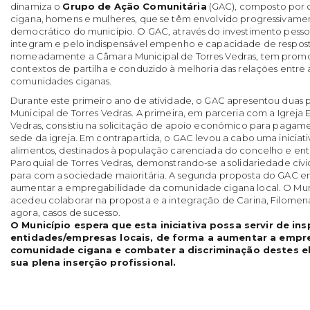
dinamiza o
Grupo de Ação Comunitária
(GAC), composto por
cigana, homens e mulheres, que se têm envolvido progressivame
democrático do município. O GAC, através do investimento pesso
integram e pelo indispensável empenho e capacidade de resposta 
nomeadamente a Câmara Municipal de Torres Vedras, tem promo
contextos de partilha e conduzido à melhoria das relações entre a
comunidades ciganas.
Durante este primeiro ano de atividade, o GAC apresentou duas 
Municipal de Torres Vedras. A primeira, em parceria com a Igreja 
Vedras, consistiu na solicitação de apoio económico para paga
sede da igreja. Em contrapartida, o GAC levou a cabo uma iniciat
alimentos, destinados à população carenciada do concelho e ent
Paroquial de Torres Vedras, demonstrando-se a solidariedade cí
para com a sociedade maioritária. A segunda proposta do GAC en
aumentar a empregabilidade da comunidade cigana local. O Muni
acedeu colaborar na proposta e a integração de Carina, Filomena
agora, casos de sucesso.
O Município espera que esta iniciativa possa servir de in
entidades/empresas locais, de forma a aumentar a empr
comunidade cigana e combater a discriminação destes e
sua plena inserção profissional.