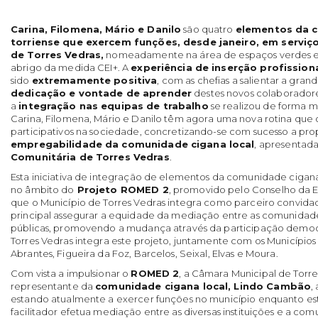
Carina, Filomena, Mário e Danilo
são quatro
elementos da 
torriense que exercem funções, desde janeiro, em serviç
de Torres Vedras,
nomeadamente na área de espaços verdes e
abrigo da medida CEI+. A
experiência de inserção profission
sido
extremamente positiva
, com as chefias a salientar a gran
dedicação e vontade de aprender
destes novos colaborador
a
integração nas equipas de trabalho
se realizou de forma mu
Carina, Filomena, Mário e Danilo têm agora uma nova rotina que os 
participativos na sociedade, concretizando-se com sucesso a pro
empregabilidade da comunidade cigana local
, apresentad
Comunitária de Torres Vedras
.
Esta iniciativa de integração de elementos da comunidade cigan
no âmbito do
Projeto ROMED 2
, promovido pelo Conselho da E
que o Município de Torres Vedras integra como parceiro convida
principal assegurar a equidade da mediação entre as comunidades 
públicas, promovendo a mudança através da participação democ
Torres Vedras integra este projeto, juntamente com os Municípios
Abrantes, Figueira da Foz, Barcelos, Seixal, Elvas e Moura.
Com vista a impulsionar o
ROMED 2
, a Câmara Municipal de Torr
representante da
comunidade cigana local, Lindo Cambão
,
estando atualmente a exercer funções no município enquanto estag
facilitador efetua mediação entre as diversas instituições e a co