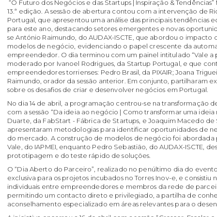
“O Futuro dos Negócios e das Startups | Inspiração & Tendências” f
13.ª edição. A sessão de abertura contou com a intervenção de R
Portugal, que apresentou uma análise das principais tendências 
para este ano, destacando setores emergentes e novas oportun
se António Raimundo, do AUDAX-ISCTE, que abordou o impacto da i
modelos de negócio, evidenciando o papel crescente da autom
empreendedor. O dia terminou com um painel intitulado “Vale a
moderado por Ivanoel Rodrigues, da Startup Portugal, e que co
empreendedores torrienses: Pedro Brasil, da PIXAIR; Joana Triguei
Raimundo, orador da sessão anterior. Em conjunto, partilharam ex
sobre os desafios de criar e desenvolver negócios em Portugal.
No dia 14 de abril, a programação centrou-se na transformação de 
com a sessão “Da ideia ao negócio | Como transformar uma ideia 
Duarte, da FabStart - Fábrica de Startups, e Joaquim Macedo de 
apresentaram metodologias para identificar oportunidades de neg
do mercado. A construção de modelos de negócio foi abordada p
Vale, do IAPMEI, enquanto Pedro Sebastião, do AUDAX-ISCTE, de
prototipagem e do teste rápido de soluções.
O “Dia Aberto do Parceiro”, realizado no penúltimo dia do evento
exclusiva para os projetos incubados no Torres Inov-e, e consistiu
individuais entre empreendedores e membros da rede de parcei
permitindo um contacto direto e privilegiado, a partilha de conh
aconselhamento especializado em áreas relevantes para o desen