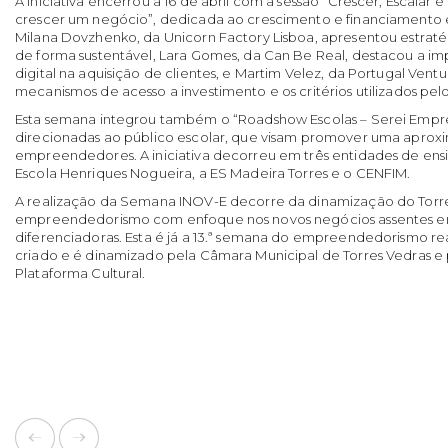
A iniciativa encerrou a 16 de abril com a sessão “Crescer, Escalar 
crescer um negócio”, dedicada ao crescimento e financiamento e
Milana Dovzhenko, da Unicorn Factory Lisboa, apresentou estraté
de forma sustentável, Lara Gomes, da Can Be Real, destacou a i
digital na aquisição de clientes, e Martim Velez, da Portugal Ventur
mecanismos de acesso a investimento e os critérios utilizados pelo
Esta semana integrou também o “Roadshow Escolas – Serei Empr
direcionadas ao público escolar, que visam promover uma aproxi
empreendedores. A iniciativa decorreu em três entidades de e
Escola Henriques Nogueira, a ES Madeira Torres e o CENFIM.
A realização da Semana INOV-E decorre da dinamização do Torr
empreendedorismo com enfoque nos novos negócios assentes em
diferenciadoras. Esta é já a 13.ª semana do empreendedorismo re
criado e é dinamizado pela Câmara Municipal de Torres Vedras e 
Plataforma Cultural.