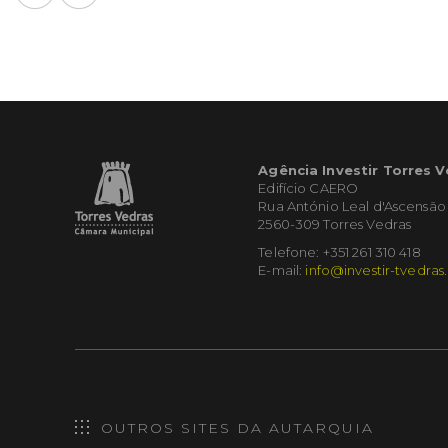
Agência Investir Torres 
Edifício CAERO
Rua António Leal d'Ascensão
2560-309 Torres Vedras
Telefone: +351 261 310 418
E-mail:
info@investir-tvedras
OUTROS SITES DA AUTARQUIA