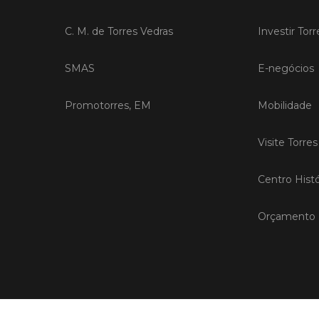
C. M. de Torres Vedras
Investir Tor
SMAS
E-negócios
Promotorres, EM
Mobilidade
Visite Torre
Centro Histó
Orçamento P