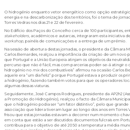
O hidrogénio enquanto vetor energético como opção estratégica
energia e na descarbonização dos territórios, foi o tema de jor
Torres Vedras nos dias 21 e 22 de fevereiro.
No Edifício dos Paços do Concelho cerca de 100 participantes, ent
stakeholders
, académicos e autarcas, integraram esta iniciativa
workshop
, painéis de comunicações e a entrega de um prémio.
Na sessão de abertura destas jornadas, o presidente da Câmara Mu
Carlos Bernardes, realçou a importância da criação de um novo
que Portugal e a União Europeia atinjam os objetivos da neutrali
percurso que não é fácil, mas com parcerias poder-se-á atingir o o
hidrogénio no
mix
dos combustíveis” afirmou na ocasião Carlos B
aquele era “um dia feliz” porque Portugal estava a produzir os pr
a hidrogénio, fazendo também votos para que os operadores loca
algumas dessas viaturas.
Seguidamente, José Campos Rodrigues, presidente da AP2h2 (As
a Promoção do Hidrogénio), realçou o facto da Câmara Municipa
que o hidrogénio podia ser “um fator distintivo”, pelo que grande p
associação que lidera tiveram lugar ao longo dos anos em Torres
frisou que estas jornadas estavam a decorrer num momento-chav
em conta que estão a ser discutidos documentos fulcrais em Portu
contribua para o objetivo de até 2050 a temperatura média mundi