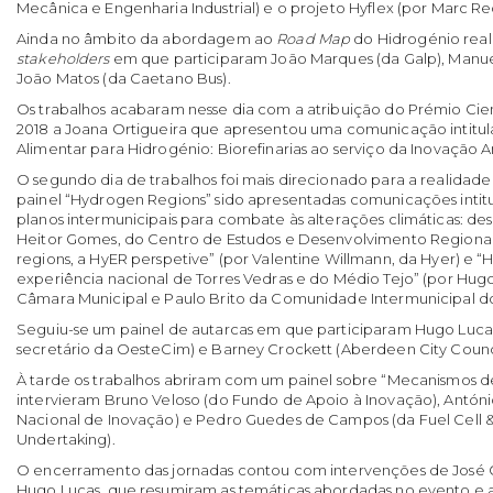
Mecânica e Engenharia Industrial) e o projeto Hyflex (por Marc 
Ainda no âmbito da abordagem ao
Road Map
do Hidrogénio reali
stakeholders
em que participaram João Marques (da Galp), Manuel
João Matos (da Caetano Bus).
Os trabalhos acabaram nesse dia com a atribuição do Prémio Cie
2018 a Joana Ortigueira que apresentou uma comunicação intitu
Alimentar para Hidrogénio: Biorefinarias ao serviço da Inovação A
O segundo dia de trabalhos foi mais direcionado para a realidade
painel “Hydrogen Regions” sido apresentadas comunicações intitu
planos intermunicipais para combate às alterações climáticas: des
Heitor Gomes, do Centro de Estudos e Desenvolvimento Regiona
regions, a HyER perspetive” (por Valentine Willmann, da Hyer) e 
experiência nacional de Torres Vedras e do Médio Tejo” (por Hug
Câmara Municipal e Paulo Brito da Comunidade Intermunicipal do
Seguiu-se um painel de autarcas em que participaram Hugo Lucas,
secretário da OesteCim) e Barney Crockett (Aberdeen City Counci
À tarde os trabalhos abriram com um painel sobre “Mecanismos 
intervieram Bruno Veloso (do Fundo de Apoio à Inovação), Antón
Nacional de Inovação) e Pedro Guedes de Campos (da Fuel Cell 
Undertaking).
O encerramento das jornadas contou com intervenções de José
Hugo Lucas, que resumiram as temáticas abordadas no evento e as