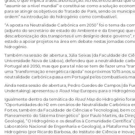
graus, o que implica a descarbonização. Acrescentou ainda que o
“assumir-se a nível mundial” e constitui-se como a solução econ
para se atingir os objetivos do Tratado de Paris, sendo os município
ordem” na introdução do hidrogénio como combustível.
“A aposta na Neutralidade Carbónica em 2050” foi o tema da co
(adjunto do secretário de estado do Ambiente e da Energia) que
descarbonização dos transportes é um desígnio deste governo”,
estado a apoiar projetos na área em debate nestas jornadas com
hidrogénio.
Também na sessão de abertura, Júlia Seixas (da Faculdade de Ciê
Universidade Nova de Lisboa), defendeu que a neutralidade carb
Portugal até 2050, mas que para tal não se tem de fazer uma “tra
uma “transformação energética rápida” nos próximos 10/15 anos, 
neutralidade carbónica passa em Portugal pelos combustíveis ma
Ainda nesta sessão de abertura, Pedro Guedes de Campos (da Fuel
Undertaking) apresentou o
Road Map
Europeu para o Hidrogénio
Igualmente dentro da temática do
Road Map
do Hidrogénio fora
“Oportunidades do H2 em cenários de Neutralidade Carbónica em 
Fortes, também da Faculdade de Ciências e Tecnologias), bem 
Planeamento do Sistema Energético” (por Paulo Martins, da Dire
Geologia), “O Hidrogénio e os desafios à Comunidade Científica”
Laboratório Nacional de Engenharia e Geologia), a Plataforma Te
Hidrogénio (por Ricardo Barbosa, do Instituto de Ciência e Inov