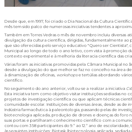
Desde que, em 1997, foi criado o Dia Nacional da Cultura Científi
mês tem sido palco de numerosas iniciativas tendentes a aproxima
Também em Torres Vedras o mês de novembro incluiu diversas a
divulgação da cultura científica, dirigidas, fundamentalmente ao 
que são oferecidas pelo serviço educativo "Quero ser Cientista"
Municipal ao longo de todo o ano letivo, com vista à promoção
contexto experimental e à melhoria da literacia científica das cria
Várias foram as iniciativas promovidas pela Câmara Municipal no
desde a divulgação do que melhor se faz no concelho na área de i
à dinamização de oficinas,
workshops
e tertúlias abordando vário
científico.
No seguimento do ano anterior, voltou-se a realizar a iniciativa
Ciê
Esta iniciativa tem como objetivo visitar instituições sediadas no
projetos de investigação científica ou que aplicam técnicas cientí
comunidade escolar. Instituições de diversas áreas, desde as de i
Indústria farmacêutica à paleontologia, passando pelas de investi
biotecnologia aplicada, produção de drones e doenças do foro n
suas portas e partilharam conhecimento científico com a comunida
contou com 358 participantes do 9.º ao 12.º ano de escolaridade, t
às seguintes instituições: Biotask (biotecnologia aplicada, sediad