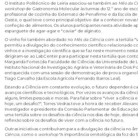
O Instituto Politécnico de Leiria associou-se também ao
Mês da Ci
workshop
de Gastronomia Molecular às turmas do 12.º ano de esc
profissional de cozinha do Externato de Penafirme e da Escola d
Oeste, o qual teve como principal objetivo dar a conhecer novas 
confeção de alimentos. Os alunos participantes nesta atividade 
esparguete de agar-agar e "caviar" de alginato.
O vinho foi também abordado no
Mês da Ciência
com a tertúlia "
permitiu a divulgação do conhecimento científico relacionado c
vinhos e a investigação científica que se faz neste momento nesta
dirigiram-se ao LabCenter para participar nesta tertúlia que con
Margarida Fortes (da Faculdade de Ciências da Universidade de Li
Instituto Nacional de Investigação Agrária e Veterinária de Dois Por
enriquecida com uma sessão de demonstração de prova organolé
Tiago Carvalho (da Escola Agrícola Fernando Barros Leal).
Estando a Ciência em constante evolução, o futuro dependerá ca
avanços científicos e tecnológicos. Por vezes os avanços da ciênc
alguns, limites pessoais e morais. Para falar sobre "Viver a ciência 
hoje, um desafio?", Torres Vedras teve a honra de receber Alexand
investigador e presidente da Comissão Parlamentar de Educação
uma tertúlia sobre os desafios da ciência nos dias de hoje, deixan
reflexão sobre os desafios de viver com a ciência no futuro.
Outras iniciativas contribuíram para a divulgação da ciência no 
Ciência
, como o
workshop
"A importância ornitológica da foz do 