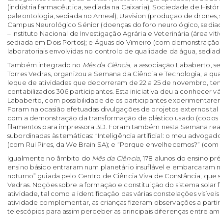
(indústria farmacêutica, sediada na Caixaria); Sociedade de Histór
paleontologia, sediada no Ameal); Uavision (produção de drones,
Campus Neurológico Sénior (doenças do foro neurológico, sediad
– Instituto Nacional de Investigação Agrária e Veterinária (área viti
sediada em Dois Portos); e Águas do Vimeiro (com demonstração
laboratoriais envolvidas no controlo de qualidade da água, sediad
Também integrado no
Mês da Ciência
, a associação Lababerto, 
Torres Vedras, organizou a Semana da Ciência e Tecnologia, a q
leque de atividades que decorreram de 22 a 25 de novembro, t
contabilizados 306 participantes. Esta iniciativa deu a conhecer v
Lababerto, com possibilidade de os participantes experimentare
Foram na ocasião efetuadas divulgações de projetos externos ta
com a demonstração da transformação de plástico usado (copos 
filamentos para impressora 3D. Foram também nesta Semana reali
subordinadas às temáticas: “Inteligência artificial: o meu advoga
(com Rui Pires, da We Brain SA); e “Porque envelhecemos?” (com M
Igualmente no âmbito do
Mês da Ciência
, 178 alunos do ensino pré
ensino básico entraram num planetário insuflável e embarcaram
noturno” guiada pelo Centro de Ciência Viva de Constância, que 
Vedras. Noções sobre a formação e constituição do sistema solar
atividade, tal como a identificação das várias constelações visíve
atividade complementar, as crianças fizeram observações a partir
telescópios para assim perceber as principais diferenças entre am