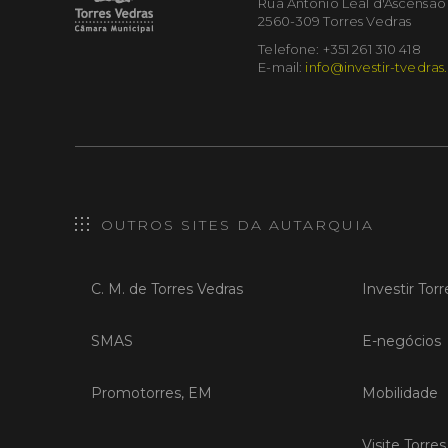
Rua António Leal d'Ascensão
2560-309 Torres Vedras
Telefone: +351 261 310 418
E-mail:
info@investir-tvedras
OUTROS SITES DA AUTARQUIA
C. M. de Torres Vedras
Investir Tor
SMAS
E-negócios
Promotorres, EM
Mobilidade
Visite Torre