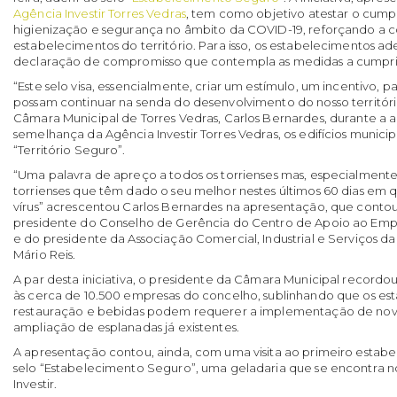
Agência Investir Torres Vedras
, tem como objetivo atestar o cum
higienização e segurança no âmbito da COVID-19, reforçando a 
estabelecimentos do território. Para isso, os estabelecimentos a
declaração de compromisso que contempla as medidas a cumpri
“Este selo visa, essencialmente, criar um estímulo, um incentivo, 
possam continuar na senda do desenvolvimento do nosso territóri
Câmara Municipal de Torres Vedras, Carlos Bernardes, durante a 
semelhança da Agência Investir Torres Vedras, os edifícios municip
“Território Seguro”.
“Uma palavra de apreço a todos os torrienses mas, especialmente
torrienses que têm dado o seu melhor nestes últimos 60 dias em
vírus” acrescentou Carlos Bernardes na apresentação, que cont
presidente do Conselho de Gerência do Centro de Apoio ao Empre
e do presidente da Associação Comercial, Industrial e Serviços d
Mário Reis.
A par desta iniciativa, o presidente da Câmara Municipal recordo
às cerca de 10.500 empresas do concelho, sublinhando que os e
restauração e bebidas podem requerer a implementação de nova
ampliação de esplanadas já existentes.
A apresentação contou, ainda, com uma visita ao primeiro estab
selo “Estabelecimento Seguro”, uma geladaria que se encontra n
Investir.