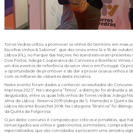
Torres Vedras voltou a promover os vinhos do território em mais
Escolhas Vinhos & Sabores”, que decorreu entre 14 e 16 de outubro
Lisboa (FIL), no Parque das Nações. No stand estiveram presente
Dois Portos, Adega Cooperativa de Carvoeira e Bonifácio Wines,
um dos eventos de referência do setor vínico em Portugal. Os pro
a oportunidade de promover e de dar a provar os seus vinhos e
com os milhares de visitantes desta iniciativa.
Neste evento foram dados a conhecer os resultados do Concurso 
Imprensa 2023”. Na categoria “Tintos”, a distinção foi atribuída a a
degustados, entre os quais três vinhos de Torres Vedras: Adega Mã
Alma de Lisboa - Reserva 2019 (Adega de S. Mamede) e Quinta d
Lisboa Alicante Bouschet 2018. Na categoria “Brancos” foi disting
da Quinta da Folgorosa.
O júri deste concurso é composto por críticos e jornalistas, que
temas ligados aos vinhos e gastronomia; sommeliers; compradores 
especializados, que são convidados a provarem uma amostra signi