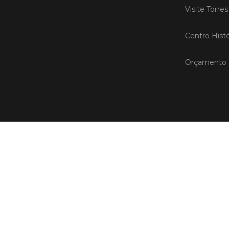
Visite Torre
Centro Histó
Orçamento P