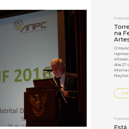
Publica
Torr
na Fe
Arte
O Munic
represe
Artesan
dias 27 
Interna
Nações
LER
Publica
Está