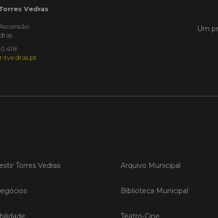
 Torres Vedras
'Ascensão
LER
Um pr
dras
10 418
r-tvedras.pt
Publica
Torre
ediç
A Sema
Vedras r
reunin
empresa
iniciati
negócio
compet
estir Torres Vedras
Arquivo Municipal
egócios
Biblioteca Municipal
LER
ilidade
Teatro-Cine