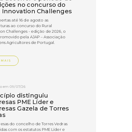
rições no concurso do
l Innovation Challenges
bertas até 16 de agosto as
turas ao concurso do Rural
ion Challenges - edição de 2026, o
promovido pela AJAP – Associação
ens Agricultores de Portugal.
 MAIS
do em 09/07/26
cípio distinguiu
esas PME Líder e
esas Gazela de Torres
as
esas do concelho de Torres Vedras
uidas com os estatutos PME Líder e