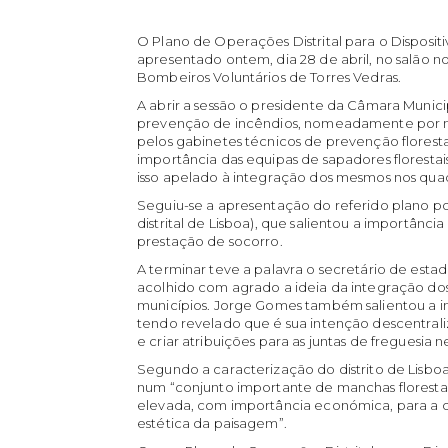
O Plano de Operações Distrital para o Disposit
apresentado ontem, dia 28 de abril, no salão 
Bombeiros Voluntários de Torres Vedras.
A abrir a sessão o presidente da Câmara Munici
prevenção de incêndios, nomeadamente por m
pelos gabinetes técnicos de prevenção florest
importância das equipas de sapadores florest
isso apelado à integração dos mesmos nos quad
Seguiu-se a apresentação do referido plano p
distrital de Lisboa), que salientou a importânci
prestação de socorro.
A terminar teve a palavra o secretário de esta
acolhido com agrado a ideia da integração dos
municípios. Jorge Gomes também salientou a im
tendo revelado que é sua intenção descentral
e criar atribuições para as juntas de freguesia n
Segundo a caracterização do distrito de Lisboa
num “conjunto importante de manchas florestai
elevada, com importância económica, para a
estética da paisagem”.