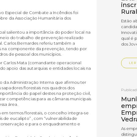
insc
Rura
ivo Especial de Combate a Incêndios foi
nobre da Associação Humanitária dos
Estão a
candida
pal salientou a importância do poder local na
Innovat
eio do trabalho de prevenção realizado
qual é 
al. Carlos Bernardes referiu também a
dos Jov
ais na componente da prevenção, tendo por
ros de pessoal dos municípios.
or Carlos Mata (comandante operacional
LER
a do apoio das autarquias e entidades locais na
do da Administração Interna que afirmou ter
 sapadores florestais nos quadros dos
Publica
portância do papel destes na proteção civil,
Muni
izar competências para as câmaras municipais
essa área.
empr
Empr
 em termos florestais, o concelho integra-se
Vedr
s de eucalipto” , com “vulnerabilidade
 conservação e para o enquadramento e
As empr
disting