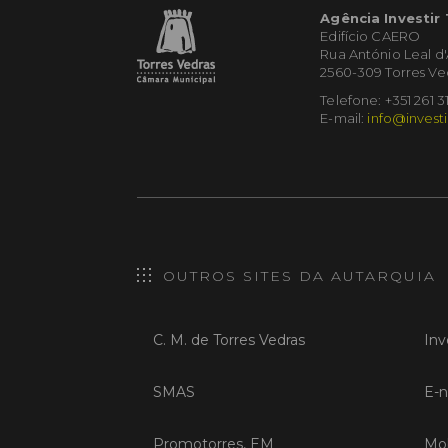
Agência Investir
Edifício CAERO
Rua António Leal d
2560-309 Torres Ve
Telefone: +351 261 3
E-mail:
info@investi
OUTROS SITES DA AUTARQUIA
C. M. de Torres Vedras
Inv
SMAS
E-n
Promotorres, EM
Mob