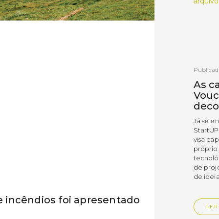
arquivo
Publicad
As c
Vouc
deco
Já se e
StartUP
visa cap
próprio
tecnoló
de proj
de ideia
de incêndios foi apresentado
LER