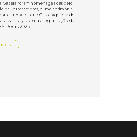
a Gazela foram homenageadas pelo
io de Torres Vedras, numa cerimónia
orreu no Auditório Caixa Agrícola de
Vedras, integrado na programação da
e S. Pedro 2026
 MAIS
do em 08/07/26
cípio estabeleceu
orando de
ndimento com agência
nvestimento de Oeiras
orando de entendimento entre o
io e a Oeiras Valley Investment
foi assinado na manhã de ontem, dia
lho, numa cerimónia realizada no
o do Convento da Graça.