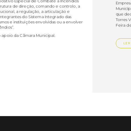
positivo Especial de Combate a Incêndios
Empres
 estrutura de direção, comando e controlo, a
Municíp
cional, a regulação, a articulação e
que dec
integrantes do Sistema Integrado das
Torres 
os e instituições envolvidas ou a envolver
Feira d
êndios”.
 o apoio da Câmara Municipal.
LER
Publica
Muni
mem
ente
de i
Um mem
Municíp
Agency 
7 de ju
claustr