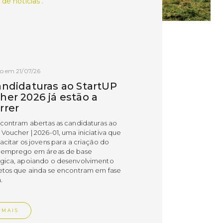
 de notícias .
o em 21/07/26
andidaturas ao StartUP
her 2026 já estão a
rrer
ncontram abertas as candidaturas ao
 Voucher | 2026-01, uma iniciativa que
acitar os jovens para a criação do
 emprego em áreas de base
gica, apoiando o desenvolvimento
etos que ainda se encontram em fase
.
 MAIS