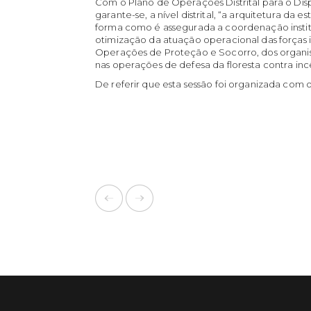
Com o Plano de Operações Distrital para o Dis
garante-se, a nível distrital, “a arquitetura da
forma como é assegurada a coordenação institu
otimização da atuação operacional das forças 
Operações de Proteção e Socorro, dos organism
nas operações de defesa da floresta contra inc
De referir que esta sessão foi organizada com