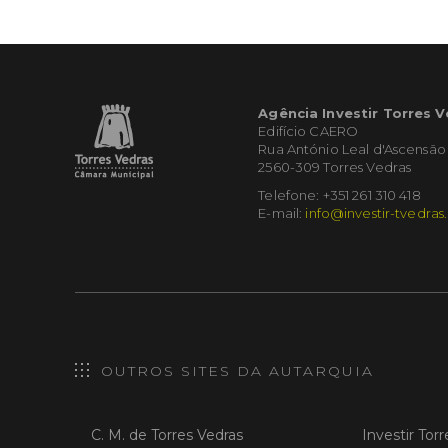
Agência Investir Torres 
Edifício CAERO
Rua António Leal d'Ascensão
2560-309 Torres Vedras
Telefone: +351 261 310 418
E-mail:
info@investir-tvedras
OUTROS SITES DA AUTARQUIA
C. M. de Torres Vedras
Investir Tor