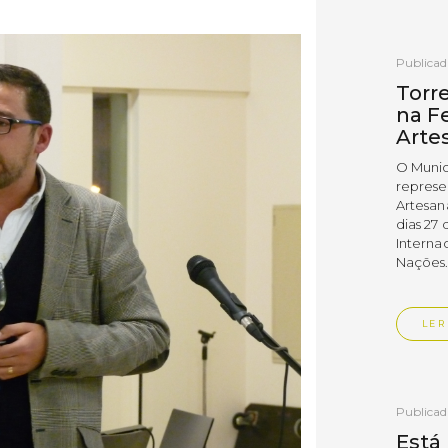
Publica
Torr
na Fe
Arte
O Munic
represe
Artesan
dias 27 
Interna
Nações
LER
Publica
Está