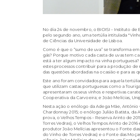
No dia 24 de novembro, o BIOISI – Instituto de 
pelo segundo ano, uma tertúlia intitulada "Vin
de Ciências da Universidade de Lisboa.
Como é que o “sumo de uva” se transforma em
gás? Porque motivo cada casta de uvas tem car
está a ter algum impacto na vinha portuguesa
estes processos contribuir para a produção de 
das questões abordadas na ocasião e para as qu
Este ano foram convidados para aquela tertúlia
que utilizam castas portuguesas como a Touriga
apresentaram os seus vinhos e respetivas carat
Cooperativa da Carvoeira; e João Melícias, Uni
Nesta ação o enólogo da Adega Mãe, António C
Chardonnay 2015; o enólogo Julião Batista, da
prova, o Velhos Tempos – Reserva Arinto de 201
Torres Vedras), o Velhos Tempos Arinto de 2016 
produtor João Melícias apresentou o Fonte das
do Vinho de Torres Vedras) e o Fonte das Moças
ciência, João Melícias deu a provar um Fonte 