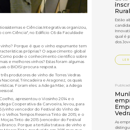
insc
Rura
Estão a
candida
Biossistemas e Ciências Integrativas organizou,
Innovat
ho com Ciência", no Edifício C6 da Faculdade
qual é 
dos Jov
 vinho? Porque é que o vinho espumante tem
acterísticas próprias? O aquecimento global
? Como pode o conhecimento científico sobre
LER
mais e melhores vinhos? Estas foram algumas
ais o BIOISI procura resposta.
 três produtores de vinho de Torres Vedras
 Nacional, Trincadeira e Aragonez, os quais
erísticas. Foram eles: a Adega Mãe; a Adega
Publica
pessoal.
Muni
oelho, apresentou o Viosinho 2014 e o
empr
 Adega Cooperativa da Carvoeira, levou, para
Empr
5 (vinho vencedor do Festival do Vinho de
Vedr
e o Velhos Tempos Reserva Tinto de 2015; e o
 Moças Tinto de 2015 (vencedor do Festival
As empr
 Branco. Porque a tertúlia tratava de vinho e
disting
das Moças Tinto, produzido em 2015 mas que