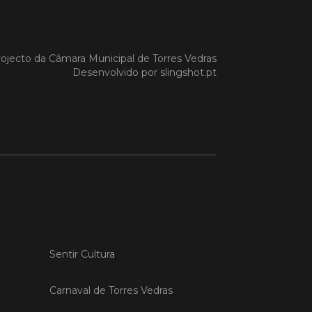
 MAIS
ojecto da
Câmara Municipal de Torres Vedras
Desenvolvido por
slingshot.pt
do em 20/04/26
s Vedras recebeu a 13.ª
ão da Semana INOV-E
na INOV-E – Empreender em Torres
egressou entre os dias 13 e 16 de abril,
do empreendedores, tecido
rial e especialistas num conjunto de
vas focadas na inovação, criação de
s e desenvolvimento de
ências empreendedoras.
Sentir Cultura
 MAIS
Carnaval de Torres Vedras