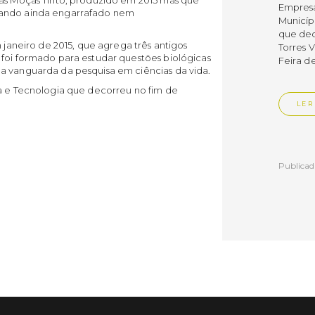
Empres
tando ainda engarrafado nem
Municíp
que dec
m janeiro de 2015, que agrega três antigos
Torres 
 foi formado para estudar questões biológicas
Feira d
a vanguarda da pesquisa em ciências da vida.
ia e Tecnologia que decorreu no fim de
LER
Publica
Muni
mem
ente
de i
Um mem
Municíp
Agency 
7 de ju
claustr