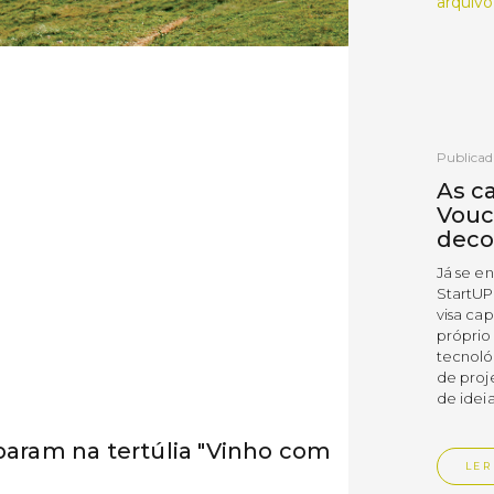
arquivo
Publicad
As c
Vouc
deco
Já se e
StartUP
visa cap
próprio
tecnoló
de proj
de ideia
iparam na tertúlia "Vinho com
LER