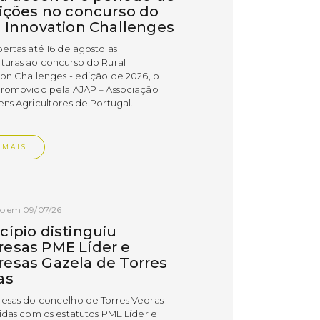
rições no concurso do
l Innovation Challenges
bertas até 16 de agosto as
turas ao concurso do Rural
ion Challenges - edição de 2026, o
promovido pela AJAP – Associação
ens Agricultores de Portugal.
 MAIS
do em 09/07/26
cípio distinguiu
esas PME Líder e
esas Gazela de Torres
as
esas do concelho de Torres Vedras
uidas com os estatutos PME Líder e