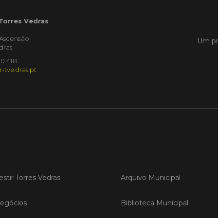
 Torres Vedras
LER
'Ascensão
Um pr
dras
10 418
Publica
r-tvedras.pt
Torre
ediç
A Sema
Vedras r
reunin
empresa
iniciati
negócio
compet
estir Torres Vedras
Arquivo Municipal
LER
egócios
Biblioteca Municipal