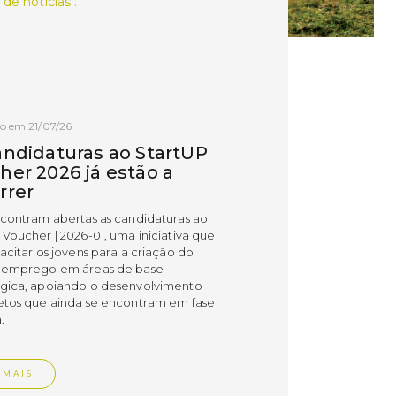
 de notícias .
o em 21/07/26
andidaturas ao StartUP
her 2026 já estão a
rrer
ncontram abertas as candidaturas ao
 Voucher | 2026-01, uma iniciativa que
acitar os jovens para a criação do
 emprego em áreas de base
gica, apoiando o desenvolvimento
etos que ainda se encontram em fase
.
 MAIS