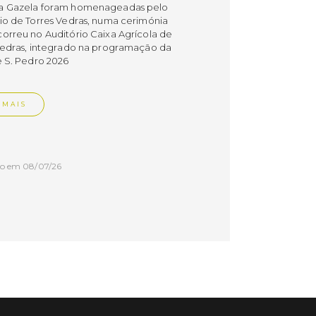
a Gazela foram homenageadas pelo
io de Torres Vedras, numa cerimónia
orreu no Auditório Caixa Agrícola de
Vedras, integrado na programação da
e S. Pedro 2026
 MAIS
do em 08/07/26
cípio estabeleceu
orando de
ndimento com agência
nvestimento de Oeiras
orando de entendimento entre o
io e a Oeiras Valley Investment
foi assinado na manhã de ontem, dia
lho, numa cerimónia realizada no
o do Convento da Graça.