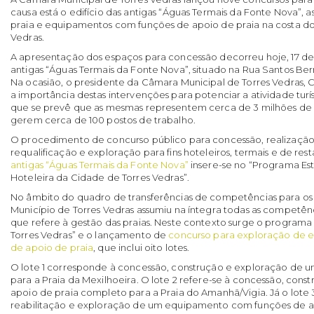
causa está o edifício das antigas “Águas Termais da Fonte Nova”, 
praia e equipamentos com funções de apoio de praia na costa do
Vedras.
A apresentação dos espaços para concessão decorreu hoje, 17 de j
antigas “Águas Termais da Fonte Nova”, situado na Rua Santos Ber
Na ocasião, o presidente da Câmara Municipal de Torres Vedras, 
a importância destas intervenções para potenciar a atividade turíst
que se prevê que as mesmas representem cerca de 3 milhões de 
gerem cerca de 100 postos de trabalho.
O procedimento de concurso público para concessão, realização
requalificação e exploração para fins hoteleiros, termais e de re
antigas “Águas Termais da Fonte Nova”
insere-se no “Programa Es
Hoteleira da Cidade de Torres Vedras”.
No âmbito do quadro de transferências de competências para os 
Município de Torres Vedras assumiu na íntegra todas as compet
que refere à gestão das praias. Neste contexto surge o programa “
Torres Vedras” e o lançamento de
concurso para exploração de 
de apoio de praia
, que inclui oito lotes.
O lote 1 corresponde à concessão, construção e exploração de u
para a Praia da Mexilhoeira. O lote 2 refere-se à concessão, con
apoio de praia completo para a Praia do Amanhã/Vigia. Já o lote 3
reabilitação e exploração de um equipamento com funções de ap