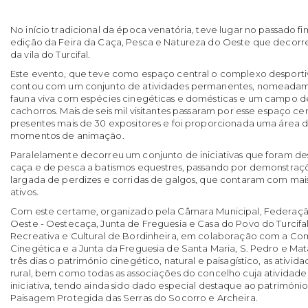
No início tradicional da época venatória, teve lugar no passado f
edição da Feira da Caça, Pesca e Natureza do Oeste que decorreu
da vila do Turcifal.
Este evento, que teve como espaço central o complexo desportiv
contou com um conjunto de atividades permanentes, nomeada
fauna viva com espécies cinegéticas e domésticas e um campo de
cachorros. Mais de seis mil visitantes passaram por esse espaço c
presentes mais de 30 expositores e foi proporcionada uma área 
momentos de animação.
Paralelamente decorreu um conjunto de iniciativas que foram d
caça e de pesca a batismos equestres, passando por demonstraç
largada de perdizes e corridas de galgos, que contaram com mais
ativos.
Com este certame, organizado pela Câmara Municipal, Federaçã
Oeste - Oestecaça, Junta de Freguesia e Casa do Povo do Turcifal
Recreativa e Cultural de Bordinheira, em colaboração com a Com
Cinegética e a Junta da Freguesia de Santa Maria, S. Pedro e Mat
três dias o património cinegético, natural e paisagístico, as ativ
rural, bem como todas as associações do concelho cuja atividade 
iniciativa, tendo ainda sido dado especial destaque ao património
Paisagem Protegida das Serras do Socorro e Archeira.