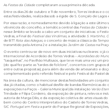
As
Festas da Cidade
completaram a sua primeira década.
Entre os dias 26 de outubro e 11 de novembro, Torres Vedras e o 
estas festividades, realizadas sob a égide de S. Gonçalo de Lagos 
Por essa razão, e nomeadamente devido à ligação a este último s
vitivinícola do concelho, a temática central das
Festas da Cidade
v
nesse âmbito se levado a cabo um conjunto de iniciativas: o Festiv
Vedras, a Final do
Festival das Vindimas
, a atividade
S. Martinho, 
de BTT
Rota das Adegas
, o concerto de música clássica da
Tempor
transmitido pela Antena 2 e a instalação
Jardim de Castas
na Praça
O evento centrou-se de novo em duas iniciativas nucleares: o já c
Internacional de Acordeão de Torres Vedras –
Acordeões do Mun
“tasquinhas”, no Pavilhão Multiusos, que teve mais uma vez um p
(do qual fez parte as “tardes de folclore”, concertos com grupos d
entre outras propostas), para além da venda de artesanato e doça
complementado pelo referido festival e pelo Festival do Pastel de
Na área da cultura, de mencionar destas festividades um conjunto
das já citadas, como o habitual desfile de bandas filarmónicas do
exposições na Paços – Galeria Municipal (da instalação
Verão Eter
Trindade e Filipa Cordeiro, da exposição de pintura, relevos e ins
autoria de Marga Diks, e da exposição coletiva de artes visuais d
bem como do Centro Interpretativo do Castelo de Torres Vedras
SIC
Portugal em Festa
a partir do Parque Regional de Exposições,