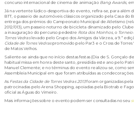
concurso internacional de cinema de animação
Bang Awards
, em
Já na vertente lúdico-desportiva do evento, refira-se, para alé
BTT, o passeio de automóveis clássicos organizado pela Casa do B
entrega dos prémios do Campeonato Municipal de Atletismo (rel
2012/013), um passeio noturno de bicicleta dinamizado pelo Clu
a inauguração do percurso pedestre
Rota dos Moinhos
, o
Torneio
Torres Vedras
levado pelo Grupo dos Amigos da Várzea, a 9.ª edi
Cidade de Torres Vedras
promovido pelo Par3 e o Cross de Torres 
de Matos Velhos.
Saliente-se ainda que no início destas festas (Dia de S. Gonçalo de
habitual missa em honra deste santo, presidida este ano pelo Patri
Manuel Clemente; e no términus do evento realizou-se, como se
Assembleia Municipal em que foram atribuídas as condecorações 
As
Festas da Cidade de Torres Vedras 2013
foram organizadas pela
patrocinadas pelo Arena Shopping, apoiadas pela Biotrab e Fag
oficial as Águas do Vimeiro.
Mais informações sobre o evento podem ser consultadas no seu
s