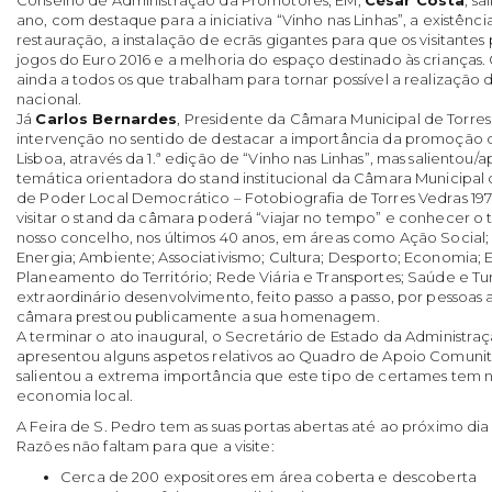
ano, com destaque para a iniciativa “Vinho nas Linhas”, a existên
restauração, a instalação de ecrãs gigantes para que os visitant
jogos do Euro 2016 e a melhoria do espaço destinado às crianças
ainda a todos os que trabalham para tornar possível a realização
nacional.
Já
Carlos Bernardes
, Presidente da Câmara Municipal de Torres
intervenção no sentido de destacar a importância da promoção d
Lisboa, através da 1.ª edição de “Vinho nas Linhas”, mas salientou/
temática orientadora do stand institucional da Câmara Municipal 
de Poder Local Democrático – Fotobiografia de Torres Vedras 19
visitar o stand da câmara poderá “viajar no tempo” e conhecer o
nosso concelho, nos últimos 40 anos, em áreas como Ação Social
Energia; Ambiente; Associativismo; Cultura; Desporto; Economia
Planeamento do Território; Rede Viária e Transportes; Saúde e Tu
extraordinário desenvolvimento, feito passo a passo, por pessoas
câmara prestou publicamente a sua homenagem.
A terminar o ato inaugural, o Secretário de Estado da Administraç
apresentou alguns aspetos relativos ao Quadro de Apoio Comunitá
salientou a extrema importância que este tipo de certames tem 
economia local.
A Feira de S. Pedro tem as suas portas abertas até ao próximo dia 
Razões não faltam para que a visite:
Cerca de 200 expositores em área coberta e descoberta