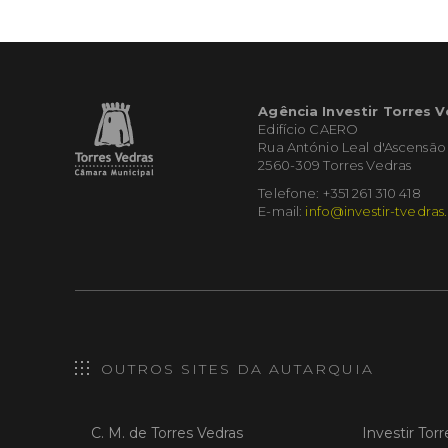
Agência Investir Torres 
Edifício CAERO
Rua António Leal d'Ascensão
2560-309 Torres Vedras
Telefone: +351 261 310 418
E-mail:
info@investir-tvedras
OUTROS SITES DA AUTARQUIA
C. M. de Torres Vedras
Investir Tor