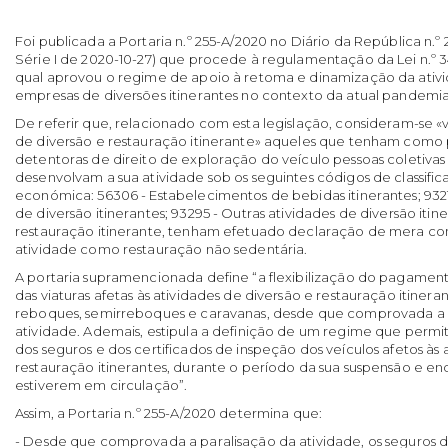
Foi publicada a Portaria n.º 255-A/2020 no Diário da República n.º
Série I de 2020-10-27) que procede à regulamentação da Lei n.º 3
qual aprovou o regime de apoio à retoma e dinamização da ativi
empresas de diversões itinerantes no contexto da atual pandemia
De referir que, relacionado com esta legislação, consideram-se «v
de diversão e restauração itinerante» aqueles que tenham como 
detentoras de direito de exploração do veículo pessoas coletivas
desenvolvam a sua atividade sob os seguintes códigos de classifi
económica: 56306 - Estabelecimentos de bebidas itinerantes; 9321
de diversão itinerantes; 93295 - Outras atividades de diversão itin
restauração itinerante, tenham efetuado declaração de mera c
atividade como restauração não sedentária.
A portaria supramencionada define “a flexibilização do pagame
das viaturas afetas às atividades de diversão e restauração itinera
reboques, semirreboques e caravanas, desde que comprovada a p
atividade. Ademais, estipula a definição de um regime que permi
dos seguros e dos certificados de inspeção dos veículos afetos às 
restauração itinerantes, durante o período da sua suspensão e en
estiverem em circulação”.
Assim, a Portaria n.º 255-A/2020 determina que:
- Desde que comprovada a paralisação da atividade, os seguros de