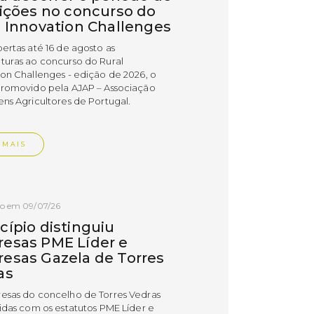
rições no concurso do
l Innovation Challenges
bertas até 16 de agosto as
turas ao concurso do Rural
ion Challenges - edição de 2026, o
promovido pela AJAP – Associação
ens Agricultores de Portugal.
 MAIS
do em 09/07/26
cípio distinguiu
esas PME Líder e
esas Gazela de Torres
as
esas do concelho de Torres Vedras
uidas com os estatutos PME Líder e