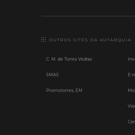
OUTROS SITES DA AUTARQUIA
C. M. de Torres Vedras
Inv
SMAS
E-n
Promotorres, EM
Mob
Vis
Cen