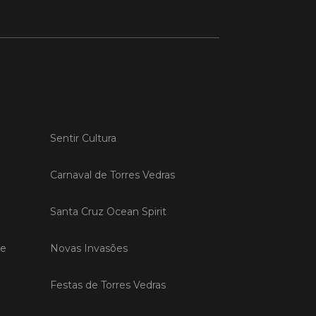
 MAIS
do em 20/04/26
s Vedras recebeu a 13.ª
ão da Semana INOV-E
Sentir Cultura
na INOV-E – Empreender em Torres
egressou entre os dias 13 e 16 de abril,
Carnaval de Torres Vedras
do empreendedores, tecido
rial e especialistas num conjunto de
vas focadas na inovação, criação de
Santa Cruz Ocean Spirit
s e desenvolvimento de
ências empreendedoras.
de
Novas Invasões
 MAIS
Festas de Torres Vedras