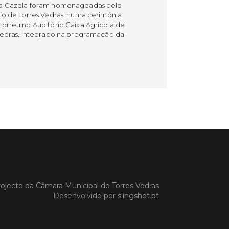
a Gazela foram homenageadas pelo
io de Torres Vedras, numa cerimónia
orreu no Auditório Caixa Agrícola de
Vedras, integrado na programação da
e S. Pedro 2026
 MAIS
do em 08/07/26
cípio estabeleceu
orando de
ndimento com agência
nvestimento de Oeiras
ojecto da
Câmara Municipal de Torres Vedras
orando de entendimento entre o
io e a Oeiras Valley Investment
Desenvolvido por
slingshot.pt
foi assinado na manhã de ontem, dia
lho, numa cerimónia realizada no
o do Convento da Graça.