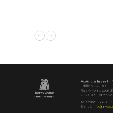
Agência Investir
Edifício CAERO
Rua António Leal d
2560-309 Torres Ve
Telefone: +351 261 3
E-mail:
info@investi