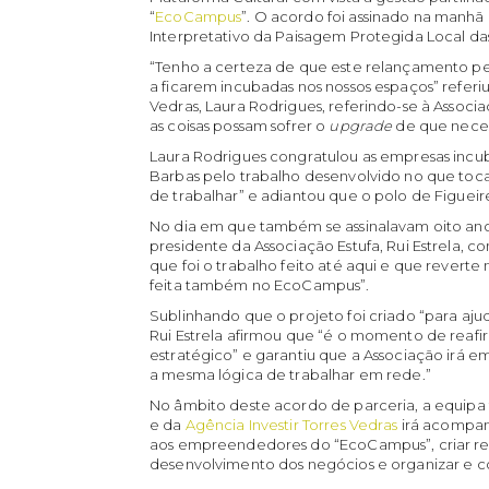
“
EcoCampus
”. O acordo foi assinado na manhã
Interpretativo da Paisagem Protegida Local das
“Tenho a certeza de que este relançamento perm
a ficarem incubadas nos nossos espaços” referi
Vedras, Laura Rodrigues, referindo-se à Associ
as coisas possam sofrer o
upgrade
de que neces
Laura Rodrigues congratulou as empresas incub
Barbas pelo trabalho desenvolvido no que toca
de trabalhar” e adiantou que o polo de Figuei
No dia em que também se assinalavam oito a
presidente da Associação Estufa, Rui Estrela, 
que foi o trabalho feito até aqui e que reverte 
feita também no EcoCampus”.
Sublinhando que o projeto foi criado “para aju
Rui Estrela afirmou que “é o momento de re
estratégico” e garantiu que a Associação irá
a mesma lógica de trabalhar em rede.”
No âmbito deste acordo de parceria, a equipa 
e da
Agência Investir Torres Vedras
irá acompan
aos empreendedores do “EcoCampus”, criar red
desenvolvimento dos negócios e organizar e 