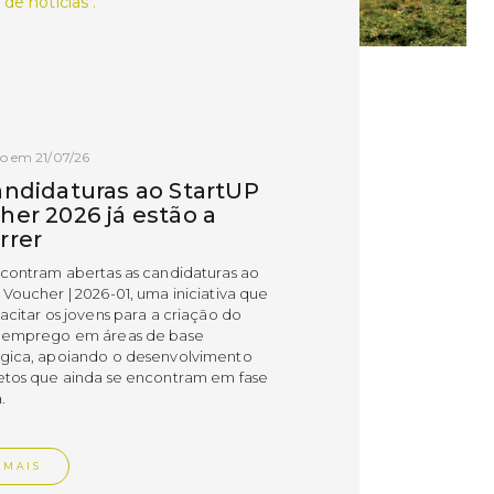
 de notícias .
o em 21/07/26
andidaturas ao StartUP
her 2026 já estão a
rrer
ncontram abertas as candidaturas ao
 Voucher | 2026-01, uma iniciativa que
acitar os jovens para a criação do
 emprego em áreas de base
gica, apoiando o desenvolvimento
etos que ainda se encontram em fase
.
 MAIS