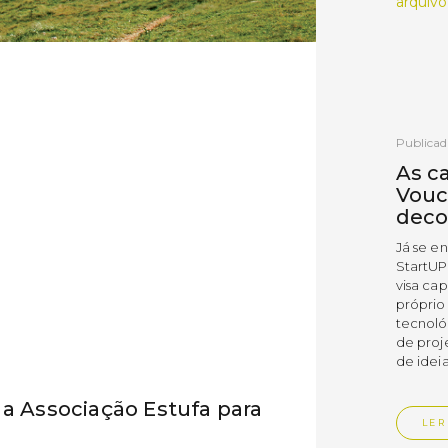
arquivo
Publicad
As c
Vouc
deco
Já se e
StartUP
visa cap
próprio
tecnoló
de proj
de ideia
 a Associação Estufa para
LER