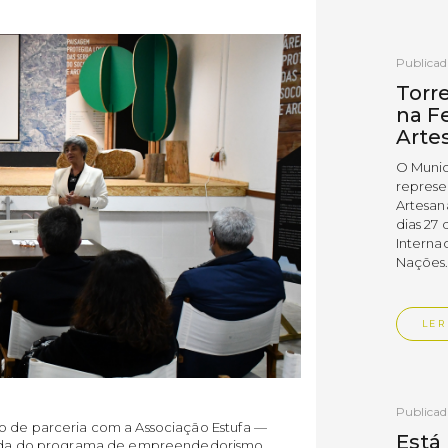
Publica
Torr
na Fe
Arte
O Munic
represe
Artesan
dias 27 
Interna
Nações
LER
Publica
o de parceria com a Associação Estufa —
Está
ilhada do programa de empreendedorismo