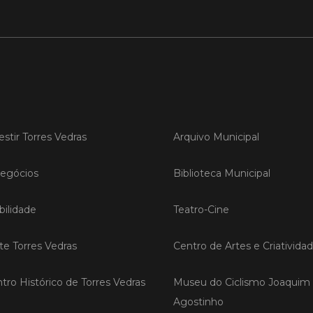
LER
Publica
Torre
ediç
estir Torres Vedras
Arquivo Municipal
A Sema
Vedras r
egócios
Biblioteca Municipal
reunin
empresa
iniciati
ilidade
Teatro-Cine
negócio
compet
ite Torres Vedras
Centro de Artes e Criativida
LER
tro Histórico de Torres Vedras
Museu do Ciclismo Joaquim
Agostinho