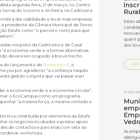
insc
 desta segunda-feira, 21 de março, no Centro
 Serras do Socorro e Archeira, na Cadriceira.
Rura
itirá dar visibilidade e levar mais empresas
Estão a
u a presidente da Câmara Municipal de Torres
candida
ação Estufa como “o parceiro certo para que
Innovat
sitam.”
qual é 
adas nos polos da Cadriceira e de Casal
dos Jov
 “à economia verde e a formas alternativas
redo deverá ser ocupado a breve trecho.
nos do lançamento do
Torres Inov-E
, o
LER
começou por agradecer “a confiança naquilo
nesta gestão conjunta que vai passar a ser
dar a economia verde e a economia circular”,
Publica
afirmar o EcoCampus como um programa
Muni
 empenhar “a mesma força, a mesma vontade e
empr
Empr
técnica constituída por elementos da Estufa
Vedr
har os negócios incubados e prestar apoio
es de contactos e parcerias com vista ao
As empr
coordenar
workshops
.
disting