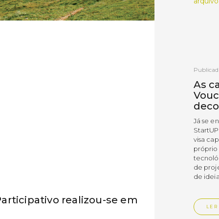
arquivo
Publicad
As c
Vouc
deco
Já se e
StartUP
visa cap
próprio
tecnoló
de proj
de ideia
rticipativo realizou-se em
LER