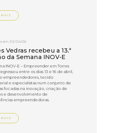
 MAIS
do em 20/04/26
s Vedras recebeu a 13.ª
ão da Semana INOV-E
na INOV-E – Empreender em Torres
egressou entre os dias 13 e 16 de abril,
do empreendedores, tecido
rial e especialistas num conjunto de
vas focadas na inovação, criação de
s e desenvolvimento de
ências empreendedoras.
 MAIS