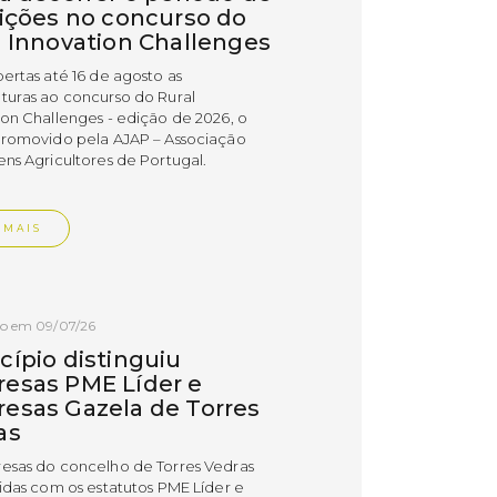
rições no concurso do
l Innovation Challenges
bertas até 16 de agosto as
turas ao concurso do Rural
ion Challenges - edição de 2026, o
promovido pela AJAP – Associação
ens Agricultores de Portugal.
 MAIS
do em 09/07/26
cípio distinguiu
esas PME Líder e
esas Gazela de Torres
as
esas do concelho de Torres Vedras
uidas com os estatutos PME Líder e