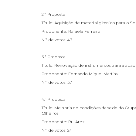
2.ª Proposta
Título: Aquisição de material gímnico para o S
Proponente: Rafaela Ferreira
N.º de votos: 43
3.ª Proposta
Título: Renovação de instrumentos para a aca
Proponente: Fernando Miguel Martins
N.º de votos: 37
4.ª Proposta
Título: Melhoria de condições da sede do Grup
Olheiros
Proponente: Rui Arez
N.º de votos: 24