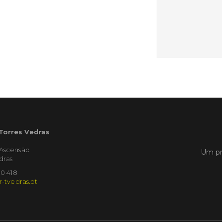
Publicad
Torr
sobr
vinh
Oest
Torres 
uma ses
recuper
afetada
extrema
iniciati
 Torres Vedras
Coopera
com o a
'Ascensão
Um pr
dras
10 418
LER
r-tvedras.pt
Publicad