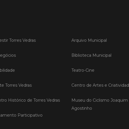
Torr
pres
O Munic
da Feira
qual dec
em Madr
estir Torres Vedras
Arquivo Municipal
egócios
Biblioteca Municipal
LER
ilidade
Teatro-Cine
Publica
ite Torres Vedras
Centro de Artes e Criativida
TORR
EcoC
tro Histórico de Torres Vedras
Museu do Ciclismo Joaquim
reno
Agostinho
âmbi
amento Participativo
As incu
EcoCamp