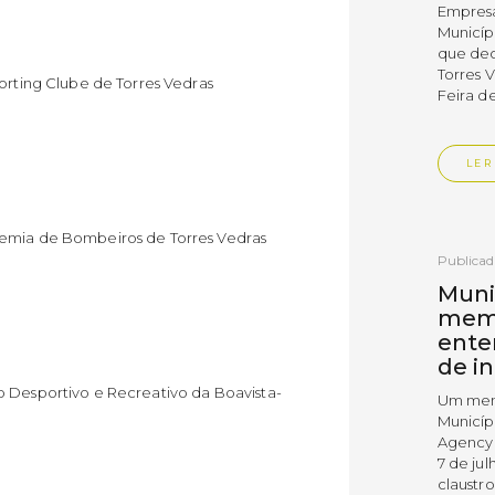
Empres
Municíp
que dec
Torres 
porting Clube de Torres Vedras
Feira d
LER
demia de Bombeiros de Torres Vedras
Publica
Muni
mem
ente
de i
o Desportivo e Recreativo da Boavista-
Um mem
Municíp
Agency 
7 de ju
claustr