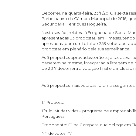
Decorreu na quarta-feira, 23/11/2016, a sexta 
Participativo da Câmara Municipal de 2016, que 
Secundária Henriques Nogueira.
Nesta sessão, relativa à Freguesia de Santa Ma
apresentadas 33 propostas, em 11 mesas, tendo 
aprovadas (com um total de 239 votos apurado
propostas em plenário pela sua semelhança.
As 5 propostas aprovadas serão sujeitas a avali
passarem na mesma, integrarão a listagem de p
de 2017 decorrerá a votação final e a inclusã
As 5 propostas mais votadas foram as seguintes:
1.ª Proposta
Título: Mudar vidas – programa de empregabi
Portuguesa
Proponente: Filipa Carapeta que delega em T
N.º de votos: 47