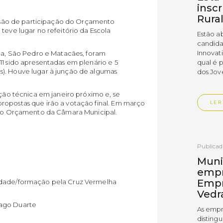
insc
Rura
sessão de participação do Orçamento
teve lugar no refeitório da Escola
Estão a
candida
Innovat
ria, São Pedro e Matacães, foram
qual é 
11 sido apresentadas em plenário e 5
s). Houve lugar à junção de algumas
dos Jov
ação técnica em janeiro próximo e, se
ropostas que irão a votação final. Em março
LER
o no Orçamento da Câmara Municipal.
Publica
Muni
empr
Empr
lidade/formação pela Cruz Vermelha
Vedr
iago Duarte
As empr
disting