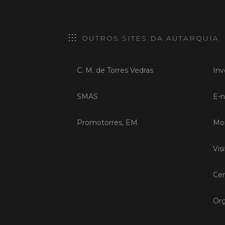
OUTROS SITES DA AUTARQUIA
C. M. de Torres Vedras
Inv
SMAS
E-n
Promotorres, EM
Mob
Vis
Cen
Orç