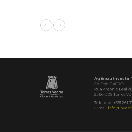
Agência Investir
Edifício CAERO
Rua António Leal d
2560-309 Torres Ve
Telefone: +351 261 3
E-mail:
info@investi