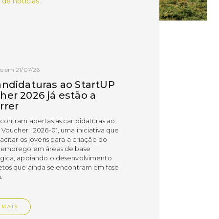
 de notícias .
o em 21/07/26
andidaturas ao StartUP
her 2026 já estão a
rrer
ncontram abertas as candidaturas ao
 Voucher | 2026-01, uma iniciativa que
acitar os jovens para a criação do
 emprego em áreas de base
gica, apoiando o desenvolvimento
etos que ainda se encontram em fase
.
 MAIS