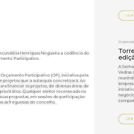
LER
Publica
Torre
Secundária Henriques Nogueira a cedência do
ediç
mento Participativo.
A Sema
Vedras r
Orçamento Participativo (OP), iniciativa pela
reunin
 projetos que a autarquia concretizará. Ao
empresa
a financiar os projetos, de diversas áreas de
iniciati
ioritários. Qualquer eleitor recenseado no
negócio
 suas propostas, em sessões de participação
compet
 as freguesias do concelho.
LER