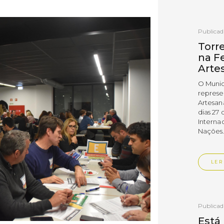
Publica
Torr
na Fe
Arte
O Munic
represe
Artesan
dias 27 
Interna
Nações
LER
Publica
Está