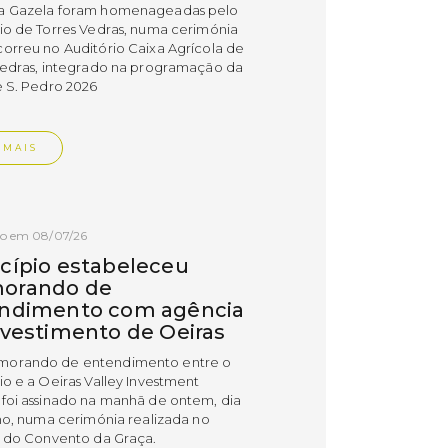
a Gazela foram homenageadas pelo
io de Torres Vedras, numa cerimónia
orreu no Auditório Caixa Agrícola de
Vedras, integrado na programação da
e S. Pedro 2026
 MAIS
do em 08/07/26
cípio estabeleceu
orando de
ndimento com agência
nvestimento de Oeiras
orando de entendimento entre o
io e a Oeiras Valley Investment
foi assinado na manhã de ontem, dia
lho, numa cerimónia realizada no
o do Convento da Graça.