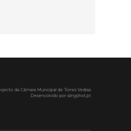
o em 27/03/26
es Vedras acolhe sessão
e recuperação de
as após intempérie no
e
Vedras recebeu, na manhã de hoje,
são de esclarecimento dedicada à
ação das vinhas e das infraestruturas
s pelos episódios de pluviosidade
 que atingiram a região Oeste. A
va foi promovida pela CAP –
tiva de Agricultores de Portugal,
poio da C
ojecto da
Câmara Municipal de Torres Vedras
Desenvolvido por
slingshot.pt
 MAIS
o em 11/02/26