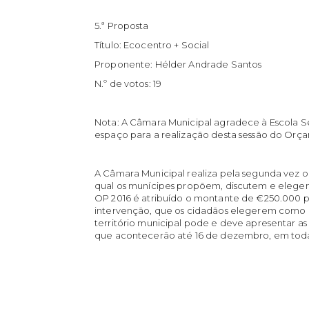
5.ª Proposta
Título: Ecocentro + Social
Proponente: Hélder Andrade Santos
N.º de votos: 19
Nota: A Câmara Municipal agradece à Escola 
espaço para a realização desta sessão do Orça
A Câmara Municipal realiza pela segunda vez o 
qual os munícipes propõem, discutem e elegem
OP 2016 é atribuído o montante de €250.000 par
intervenção, que os cidadãos elegerem como pr
território municipal pode e deve apresentar as
que acontecerão até 16 de dezembro, em todas