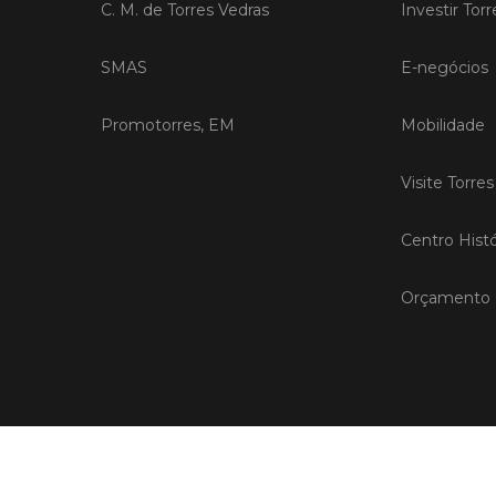
C. M. de Torres Vedras
Investir Tor
SMAS
E-negócios
Promotorres, EM
Mobilidade
Visite Torre
Centro Histó
Orçamento P