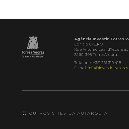
Agência Investir Torres 
Edifício CAERO
Rua António Leal d'Ascensão
2560-309 Torres Vedras
Telefone: +351 261 310 418
E-mail:
info@investir-tvedras
OUTROS SITES DA AUTARQUIA