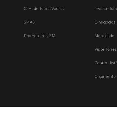
C. M. de Torres Vedras
Investir Tor
SMAS
E-negócios
Promotorres, EM
Mobilidade
Visite Torre
Centro Histó
Orçamento P