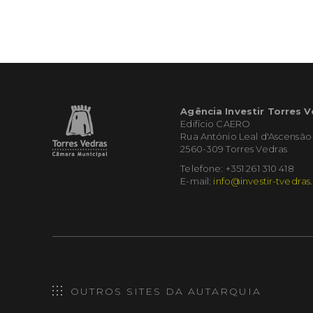
Agência Investir Torres 
Edifício CAERO
Rua António Leal d'Ascensão
2560-309 Torres Vedras
Telefone: +351 261 310 418
E-mail:
info@investir-tvedras
OUTROS SITES DA AUTARQUIA