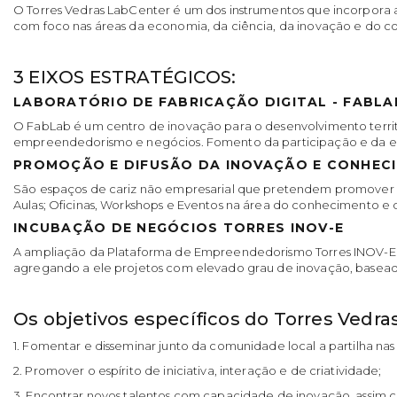
O Torres Vedras LabCenter é um dos instrumentos que incorpora
com foco nas áreas da economia, da ciência, da inovação e do 
3 EIXOS ESTRATÉGICOS:
LABORATÓRIO DE FABRICAÇÃO DIGITAL - FABLA
O FabLab é um centro de inovação para o desenvolvimento territo
empreendedorismo e negócios. Fomento da participação e da exp
PROMOÇÃO E DIFUSÃO DA INOVAÇÃO E CONHEC
São espaços de cariz não empresarial que pretendem promover 
Aulas; Oficinas, Workshops e Eventos na área do conhecimento e 
INCUBAÇÃO DE NEGÓCIOS TORRES INOV-E
A ampliação da Plataforma de Empreendedorismo Torres INOV-E p
agregando a ele projetos com elevado grau de inovação, basead
Os objetivos específicos do Torres Vedra
1. Fomentar e disseminar junto da comunidade local a partilha na
2. Promover o espírito de iniciativa, interação e de criatividade;
3. Encontrar novos talentos com capacidade de inovação, ass