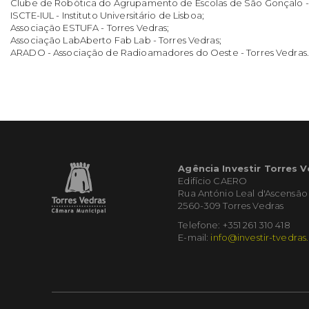
Clube de Robótica do Agrupamento de Escolas de São Gonçalo - 
ISCTE-IUL - Instituto Universitário de Lisboa;
Associação ESTUFA - Torres Vedras;
Associação LabAberto Fab Lab - Torres Vedras;
ARADO - Associação de Radioamadores do Oeste - Torres Vedras.
Agência Investir Torres 
Edifício CAERO
Rua António Leal d'Ascensão
2560-309 Torres Vedras
Telefone: +351 261 310 418
E-mail:
info@investir-tvedras