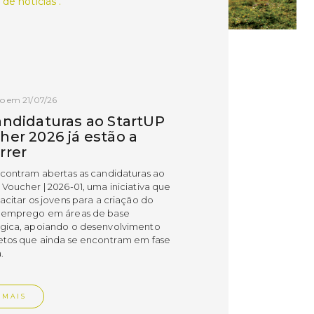
 de notícias .
o em 21/07/26
andidaturas ao StartUP
her 2026 já estão a
rrer
ncontram abertas as candidaturas ao
 Voucher | 2026-01, uma iniciativa que
acitar os jovens para a criação do
 emprego em áreas de base
gica, apoiando o desenvolvimento
etos que ainda se encontram em fase
.
 MAIS