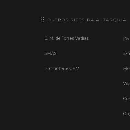
OUTROS SITES DA AUTARQUIA
C. M. de Torres Vedras
Inv
SMAS
E-n
Promotorres, EM
Mob
Vis
Cen
Orç