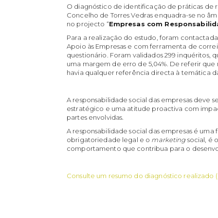
O diagnóstico de identificação de práticas de 
Concelho de Torres Vedras enquadra-se no âm
no projecto “
Empresas com Responsabilid
Para a realização do estudo, foram contactadas
Apoio às Empresas e com ferramenta de correio
questionário. Foram validados 299 inquéritos, 
uma margem de erro de 5,04%. De referir que n
havia qualquer referência directa à temática da
A responsabilidade social das empresas deve 
estratégico e uma atitude proactiva com impa
partes envolvidas.
A responsabilidade social das empresas é uma 
obrigatoriedade legal e o
marketing
social, é
comportamento que contribua para o desenvo
Consulte um resumo do diagnóstico realizado (