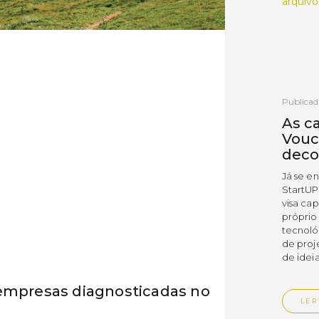
arquivo
Publicad
As c
Vouc
deco
Já se e
StartUP
visa cap
próprio
tecnoló
de proj
de ideia
 empresas diagnosticadas no
LER