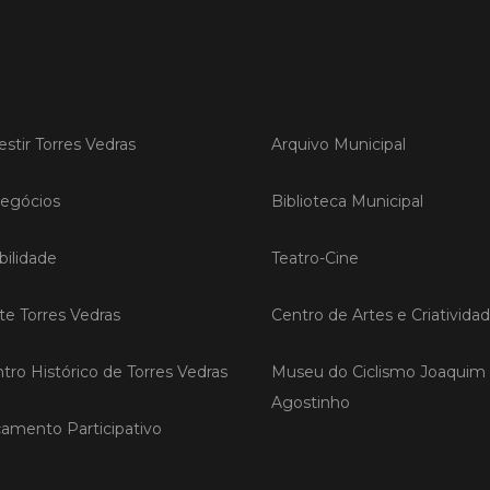
Empres
Municíp
que dec
Torres 
Feira d
estir Torres Vedras
Arquivo Municipal
LER
egócios
Biblioteca Municipal
ilidade
Teatro-Cine
Publica
Muni
mem
ite Torres Vedras
Centro de Artes e Criativida
ente
de i
tro Histórico de Torres Vedras
Museu do Ciclismo Joaquim
Um mem
Agostinho
Municíp
amento Participativo
Agency 
7 de ju
claustr