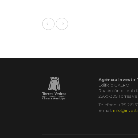
Agência Investir
Edifício CAERO
Rua António Leal d
2560-309 Torres Ve
Telefone: +351 261 3
E-mail:
info@investi