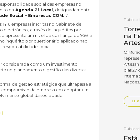
responsabilidade social das empresas no
bito da
Agenda 21 Local
, designadamente
ade Social – Empresas COM…
”.
Publica
 1416 empresas inscritas no Gabinete de
Torr
 electrónico, através de inquéritos por
na Fe
que apresenta um nível de confiança de 95% e
o inquérito por questionário aplicado não
Arte
 responsabilidade social.
O Munic
represe
ser considerada como um investimento
Artesan
cto no planeamento e gestão das diversas
dias 27 
Interna
Nações
forma de gestão estratégica que ultrapassa a
 o compromisso da empresa em adoptar um
lvimento global da sociedade.
LER
+)
Publica
Está