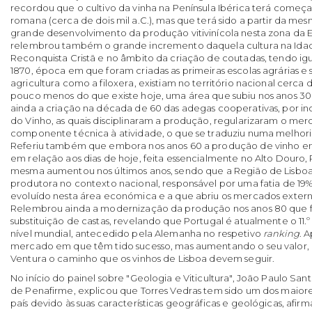
recordou que o cultivo da vinha na Península Ibérica terá come
romana (cerca de dois mil a.C.), mas que terá sido a partir da me
grande desenvolvimento da produção vitivinícola nesta zona da 
relembrou também o grande incremento daquela cultura na Ida
Reconquista Cristã e no âmbito da criação de coutadas, tendo i
1870, época em que foram criadas as primeiras escolas agrárias e
agricultura como a filoxera, existiam no território nacional cerca 
pouco menos do que existe hoje, uma área que subiu nos anos 30 p
ainda a criação na década de 60 das adegas cooperativas, por in
do Vinho, as quais disciplinaram a produção, regularizaram o m
componente técnica à atividade, o que se traduziu numa melhoria
Referiu também que embora nos anos 60 a produção de vinho em
em relação aos dias de hoje, feita essencialmente no Alto Douro,
mesma aumentou nos últimos anos, sendo que a Região de Lisboa
produtora no contexto nacional, responsável por uma fatia de 19
evoluído nesta área económica e a que abriu os mercados extern
Relembrou ainda a modernização da produção nos anos 80 que 
substituição de castas, revelando que Portugal é atualmente o 11.
nível mundial, antecedido pela Alemanha no respetivo
ranking
. 
mercado em que têm tido sucesso, mas aumentando o seu valor, 
Ventura o caminho que os vinhos de Lisboa devem seguir.
No início do painel sobre "Geologia e Viticultura", João Paulo Sa
de Penafirme, explicou que Torres Vedras tem sido um dos maior
país devido às suas características geográficas e geológicas, a