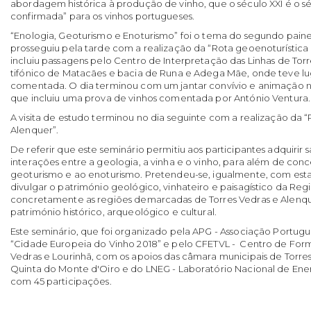
abordagem histórica à produção de vinho, que o século XXI é o s
confirmada” para os vinhos portugueses.
“Enologia, Geoturismo e Enoturismo” foi o tema do segundo paine
prosseguiu pela tarde com a realização da “Rota geoenoturística 
incluiu passagens pelo Centro de Interpretação das Linhas de Torr
tifónico de Matacães e bacia de Runa e Adega Mãe, onde teve l
comentada. O dia terminou com um jantar convívio e animação 
que incluiu uma prova de vinhos comentada por António Ventura.
A visita de estudo terminou no dia seguinte com a realização da 
Alenquer”.
De referir que este seminário permitiu aos participantes adquirir s
interações entre a geologia, a vinha e o vinho, para além de conce
geoturismo e ao enoturismo. Pretendeu-se, igualmente, com esta 
divulgar o património geológico, vinhateiro e paisagístico da Reg
concretamente as regiões demarcadas de Torres Vedras e Alenq
património histórico, arqueológico e cultural.
Este seminário, que foi organizado pela APG - Associação Portug
“Cidade Europeia do Vinho 2018” e pelo CFETVL - Centro de Form
Vedras e Lourinhã, com os apoios das câmara municipais de Torre
Quinta do Monte d'Oiro e do LNEG - Laboratório Nacional de Ene
com 45 participações.