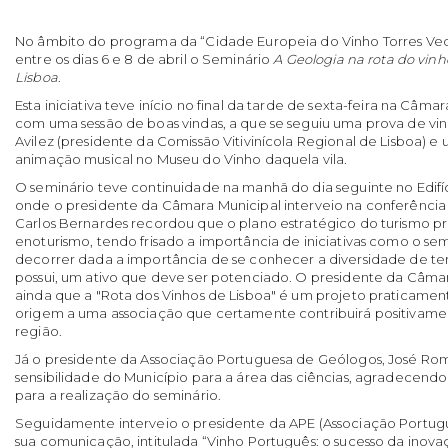
No âmbito do programa da “Cidade Europeia do Vinho Torres Vedr
entre os dias 6 e 8 de abril o Seminário
A Geologia na rota do vinh
Lisboa
.
Esta iniciativa teve início no final da tarde de sexta-feira na Câm
com uma sessão de boas vindas, a que se seguiu uma prova de v
Avilez (presidente da Comissão Vitivinícola Regional de Lisboa) 
animação musical no Museu do Vinho daquela vila.
O seminário teve continuidade na manhã do dia seguinte no Edif
onde o presidente da Câmara Municipal interveio na conferência
Carlos Bernardes recordou que o plano estratégico do turismo pr
enoturismo, tendo frisado a importância de iniciativas como o se
decorrer dada a importância de se conhecer a diversidade de t
possui, um ativo que deve ser potenciado. O presidente da Câma
ainda que a "Rota dos Vinhos de Lisboa" é um projeto praticamen
origem a uma associação que certamente contribuirá positivamen
região.
Já o presidente da Associação Portuguesa de Geólogos, José Rom
sensibilidade do Município para a área das ciências, agradecen
para a realização do seminário.
Seguidamente interveio o presidente da APE (Associação Portug
sua comunicação, intitulada “Vinho Português: o sucesso da inova