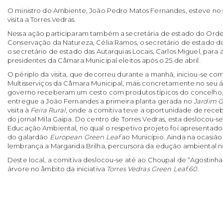
O ministro do Ambiente, João Pedro Matos Fernandes, esteve no s
visita a Torres Vedras.
Nessa ação participaram também a secretária de estado do Orde
Conservação da Natureza, Célia Ramos, o secretário de estado do
o secretário de estado das Autarquias Locais, Carlos Miguel, para
presidentes da Câmara Municipal eleitos após o 25 de abril.
O périplo da visita, que decorreu durante a manhã, iniciou-se co
Multisserviços da Câmara Municipal, mais concretamente no seu 
governo receberam um cesto com produtos típicos do concelho, 
entregue a João Fernandes a primeira planta gerada no
Jardim G
visita à
Feira Rural
, onde a comitiva teve a oportunidade de rec
do jornal Mila Gaipa. Do centro de Torres Vedras, esta deslocou-s
Educação Ambiental, no qual o respetivo projeto foi apresentad
do galardão
European Green Leaf
ao Município. Ainda na ocasião
lembrança a Margarida Brilha, percursora da edução ambiental n
Deste local, a comitiva deslocou-se até ao Choupal de “Agostinha
árvore no âmbito da iniciativa
Torres Vedras Green Leaf.60
.