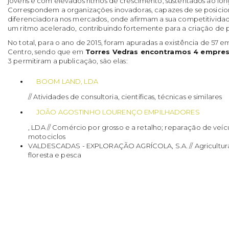
jovens e com elevados ritmos de crescimento, sustentados ao lo
Correspondem a organizações inovadoras, capazes de se posici
diferenciadora nos mercados, onde afirmam a sua competitivida
um ritmo acelerado, contribuindo fortemente para a criação de p
No total, para o ano de 2015, foram apuradas a existência de 57 
Centro, sendo que em
Torres Vedras encontramos 4 empres
3 permitiram a publicação, são elas:
BOOM LAND, LDA
// Atividades de consultoria, científicas, técnicas e similares
JOÃO AGOSTINHO LOURENÇO EMPILHADORES
, LDA // Comércio por grosso e a retalho; reparação de veí
motociclos
VALDESCADAS - EXPLORAÇÃO AGRÍCOLA, S.A. // Agricultura
floresta e pesca