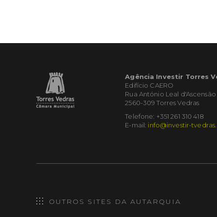
Agência Investir Torres 
Edifício CAERO
Rua António Leal d'Ascensão
2560-309 Torres Vedras
Telefone: +351 261 310 418
E-mail:
info@investir-tvedras
OUTROS SITES DA AUTARQUIA