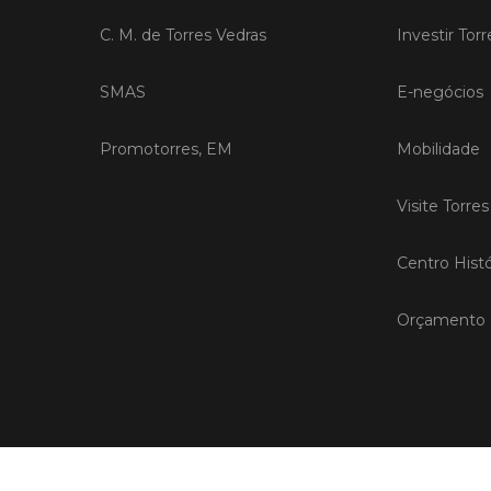
C. M. de Torres Vedras
Investir Tor
SMAS
E-negócios
Promotorres, EM
Mobilidade
Visite Torre
Centro Histó
Orçamento P