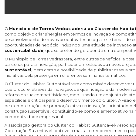
O
Município de Torres Vedras aderiu ao
Cluster do Habita
como objetivo criar sinergias em termos de inovação e competit
desenvolvimento de novos produtos, tecnologias e sistemas de co
oportunidades de negócio, induzindo uma atitude de inovação a
sustentabilidade
, que se pretende gerador de uma competitiv
O Município de Torres Vedras terá, entre outros benefícios, a poss
parcerias para a inovação, participar em estudos ou novos projet
sustentável,
bem como a possibilidade de publicitar os seus prod
iniciativas pela presença em diferentes seminários temáticos.
O Cluster do Habitat Sustentável tem como missão desenvolver
que procure, através da inovação, da qualificação e da moderni
reforço da sua competitividade, mobilizando um conjunto de ato
específicas e críticas para o desenvolvimento do Cluster. A visão 
de demonstração, de promoção ativa na inovação, orientado pelo
construção sustentável, constituindo-se como elemento ativo na 
competitividade empresarial.
A associação gestora do Cluster do Habitat Sustentável- Associaç
Construção Sustentável- obteve o mais alto reconhecimento para
(Gold Label da ESCA), estendendo a sua rede a outros clusters naci