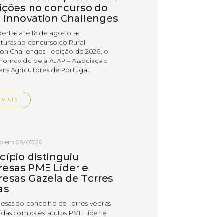
rições no concurso do
l Innovation Challenges
bertas até 16 de agosto as
turas ao concurso do Rural
ion Challenges - edição de 2026, o
promovido pela AJAP – Associação
ens Agricultores de Portugal.
 MAIS
do em 09/07/26
cípio distinguiu
esas PME Líder e
esas Gazela de Torres
as
esas do concelho de Torres Vedras
uidas com os estatutos PME Líder e