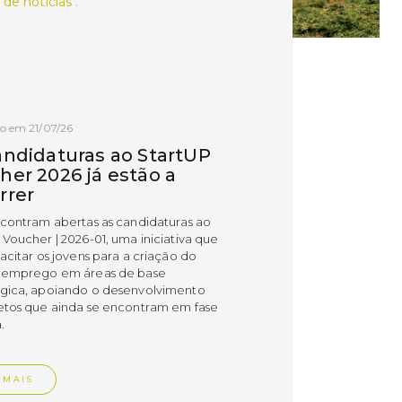
 de notícias .
o em 21/07/26
andidaturas ao StartUP
her 2026 já estão a
rrer
ncontram abertas as candidaturas ao
 Voucher | 2026-01, uma iniciativa que
acitar os jovens para a criação do
 emprego em áreas de base
gica, apoiando o desenvolvimento
etos que ainda se encontram em fase
.
 MAIS