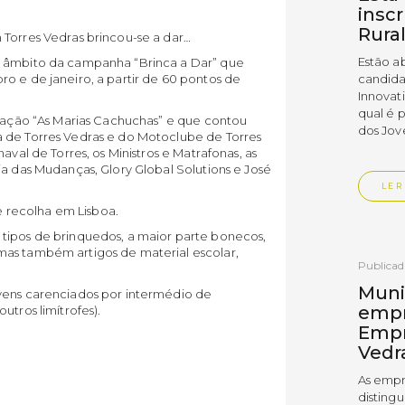
insc
Rura
 Torres Vedras brincou-se a dar…
Estão a
o âmbito da campanha “Brinca a Dar” que
o e de janeiro, a partir de 60 pontos de
candida
Innovat
qual é 
ciação “As Marias Cachuchas” e que contou
dos Jov
 de Torres Vedras e do Motoclube de Torres
aval de Torres, os Ministros e Matrafonas, as
ja das Mudanças, Glory Global Solutions e José
LER
 recolha em Lisboa.
tipos de brinquedos, a maior parte bonecos,
mas também artigos de material escolar,
Publica
Muni
vens carenciados por intermédio de
empr
utros limítrofes).
Empr
Vedr
As empr
disting