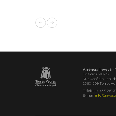
Agência Investir
Edifício CAERO
Rua António Leal d
2560-309 Torres Ve
Telefone: +351 261 3
E-mail:
info@investi