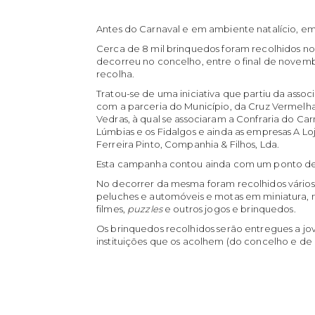
Antes do Carnaval e em ambiente natalício, em
Cerca de 8 mil brinquedos foram recolhidos n
decorreu no concelho, entre o final de novembr
recolha.
Tratou-se de uma iniciativa que partiu da asso
com a parceria do Município, da Cruz Vermelha
Vedras, à qual se associaram a Confraria do Carn
Lúmbias e os Fidalgos e ainda as empresas A Lo
Ferreira Pinto, Companhia & Filhos, Lda.
Esta campanha contou ainda com um ponto de
No decorrer da mesma foram recolhidos vários 
peluches e automóveis e motas em miniatura, 
filmes,
puzzles
e outros jogos e brinquedos.
Os brinquedos recolhidos serão entregues a jo
instituições que os acolhem (do concelho e de o