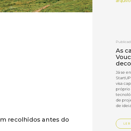
arquivo
Publicad
As c
Vouc
deco
Já se e
StartUP
visa cap
próprio
tecnoló
de proj
de ideia
am recolhidos antes do
LER