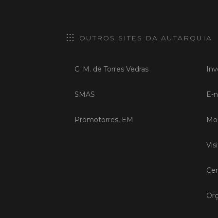
OUTROS SITES DA AUTARQUIA
C. M. de Torres Vedras
Inv
SMAS
E-n
Promotorres, EM
Mob
Vis
Cen
Orç