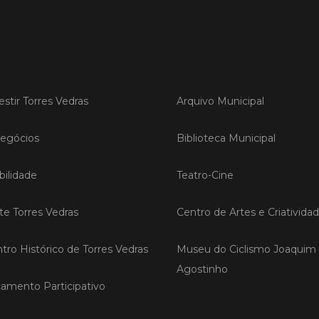
LER
Publica
estir Torres Vedras
Arquivo Municipal
Torre
ediç
egócios
Biblioteca Municipal
A Sema
Vedras r
ilidade
Teatro-Cine
reunin
empresa
ite Torres Vedras
Centro de Artes e Criativida
iniciati
negócio
compet
tro Histórico de Torres Vedras
Museu do Ciclismo Joaquim
Agostinho
LER
amento Participativo