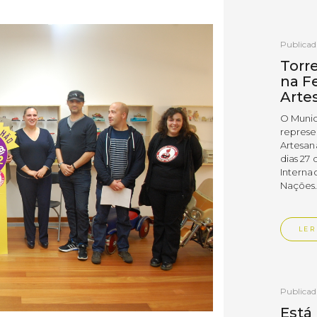
Publica
Torr
na Fe
Arte
O Munic
represe
Artesan
dias 27 
Interna
Nações
LER
Publica
Está