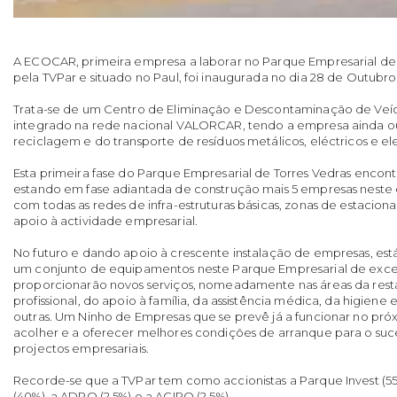
A ECOCAR, primeira empresa a laborar no Parque Empresarial de
pela TVPar e situado no Paul, foi inaugurada no dia 28 de Outubro
Trata-se de um Centro de Eliminação e Descontaminação de Veíc
integrado na rede nacional VALORCAR, tendo a empresa ainda out
reciclagem e do transporte de resíduos metálicos, eléctricos e el
Esta primeira fase do Parque Empresarial de Torres Vedras encon
estando em fase adiantada de construção mais 5 empresas neste e
com todas as redes de infra-estruturas básicas, zonas de estacio
apoio à actividade empresarial.
No futuro e dando apoio à crescente instalação de empresas, está
um conjunto de equipamentos neste Parque Empresarial de exce
proporcionarão novos serviços, nomeadamente nas áreas da res
profissional, do apoio à família, da assistência médica, da higiene
outras. Um Ninho de Empresas que se prevê já a funcionar no pró
acolher e a oferecer melhores condições de arranque para o suc
projectos empresariais.
Recorde-se que a TVPar tem como accionistas a Parque Invest (5
(40%), a ADRO (2,5%) e a ACIRO (2,5%).