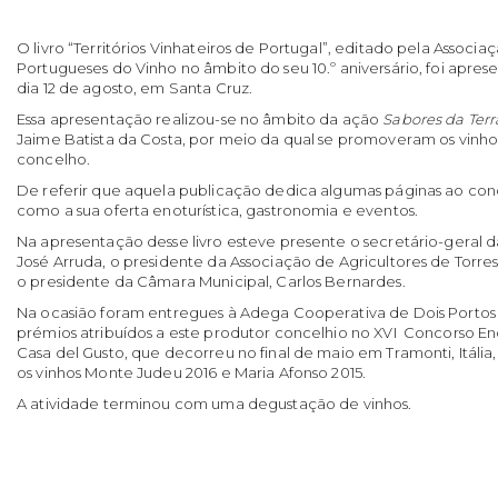
O livro “Territórios Vinhateiros de Portugal”, editado pela Associa
Portugueses do Vinho no âmbito do seu 10.º aniversário, foi apres
dia 12 de agosto, em Santa Cruz.
Essa apresentação realizou-se no âmbito da ação
Sabores da Terr
Jaime Batista da Costa, por meio da qual se promoveram os vinhos 
concelho.
De referir que aquela publicação dedica algumas páginas ao co
como a sua oferta enoturística, gastronomia e eventos.
Na apresentação desse livro esteve presente o secretário-geral
José Arruda, o presidente da Associação de Agricultores de Torres
o presidente da Câmara Municipal, Carlos Bernardes.
Na ocasião foram entregues à Adega Cooperativa de Dois Portos d
prémios atribuídos a este produtor concelhio no XVI Concorso En
Casa del Gusto, que decorreu no final de maio em Tramonti, Itáli
os vinhos Monte Judeu 2016 e Maria Afonso 2015.
A atividade terminou com uma degustação de vinhos.