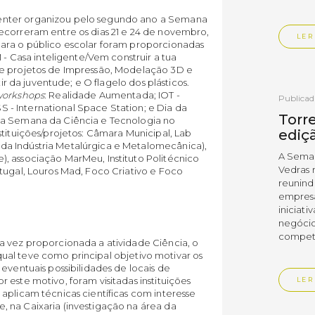
enter organizou pelo segundo ano a Semana
ecorreram entre os dias 21 e 24 de novembro,
LER
Para o público escolar foram proporcionadas
 - Casa inteligente/Vem construir a tua
de projetos de Impressão, Modelação 3D e
xir da juventude; e O flagelo dos plásticos.
orkshops
: Realidade Aumentada; IOT -
Publica
SS - International Space Station; e Dia da
Torre
ta Semana da Ciência e Tecnologia no
ediç
stituições/projetos: Câmara Municipal, Lab
a Indústria Metalúrgica e Metalomecânica),
A Sema
, associação MarMeu, Instituto Politécnico
Vedras r
tugal, Louros Mad, Foco Criativo e Foco
reunin
empresa
iniciati
negócio
compet
a vez proporcionada a atividade Ciência, o
a qual teve como principal objetivo motivar os
eventuais possibilidades de locais de
 este motivo, foram visitadas instituições
LER
aplicam técnicas científicas com interesse
 na Caixaria (investigação na área da