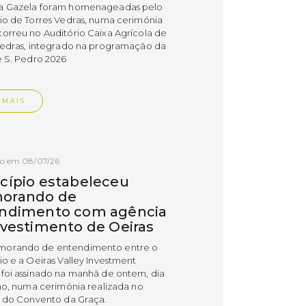
a Gazela foram homenageadas pelo
io de Torres Vedras, numa cerimónia
orreu no Auditório Caixa Agrícola de
Vedras, integrado na programação da
e S. Pedro 2026
 MAIS
do em 08/07/26
cípio estabeleceu
orando de
ndimento com agência
nvestimento de Oeiras
orando de entendimento entre o
io e a Oeiras Valley Investment
foi assinado na manhã de ontem, dia
lho, numa cerimónia realizada no
o do Convento da Graça.