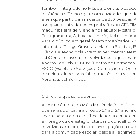
Também integrado no Mês da Ciência, o LabC
da Ciência e Tecnologia, com atividades que d
e em que participaram cerca de 250 pessoas. 
as seguintes atividades: As profissões do CENFIM
máquina; Feira de Ciência no FabLab; Mostra 
Fotogrametria; A física das marés; Kefir - um eli
Para o público em geral, foram organizados 5
w
Internet of Things; Gravura e Matéria Sensível; I
Ciência e Tecnologia - Vem experimentar. Nes
LabCenter estiveram envolvidas as seguintes in
Aberto Fab Lab, CENFIM (Centro de Formação d
ESCO (Escola de Serviços e Comércio do Oeste)
de Leiria, Clube Espacial Português, ESERO Por
Aeronautical Services.
Ciência, o que se faz por cá!
Ainda no âmbito do Mês da Ciência foi mais um
que se faz por cá!, a alunos do 9.º ao 12.º ano, 
jovens para a área científica dando a conhecer 
emprego ou de estágio futuros no concelho. Por
envolvidas em projetos de investigação ou que 
para a comunidade escolar, desde a Tecnimede,