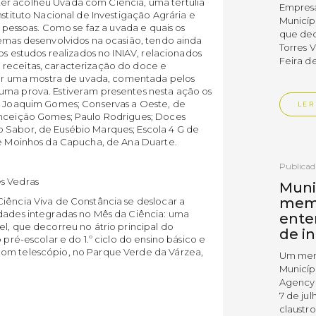
er acolheu Uvada com Ciência, uma tertúlia
Empres
nstituto Nacional de Investigação Agrária e
Municíp
0 pessoas. Como se faz a uvada e quais os
que dec
temas desenvolvidos na ocasião, tendo ainda
Torres 
ios estudos realizados no INIAV, relacionados
Feira d
 receitas, caracterização do doce e
 por uma mostra de uvada, comentada pelos
uma prova. Estiveram presentes nesta ação os
de Joaquim Gomes; Conservas a Oeste, de
LER
Conceição Gomes; Paulo Rodrigues; Doces
 Sabor, de Eusébio Marques; Escola 4 G de
; e Moinhos da Capucha, de Ana Duarte.
Publica
s Vedras
Muni
mem
iência Viva de Constância se deslocar a
idades integradas no Mês da Ciência: uma
ente
el, que decorreu no átrio principal do
de i
 pré-escolar e do 1.º ciclo do ensino básico e
com telescópio, no Parque Verde da Várzea,
Um mem
Municíp
Agency 
7 de ju
claustr