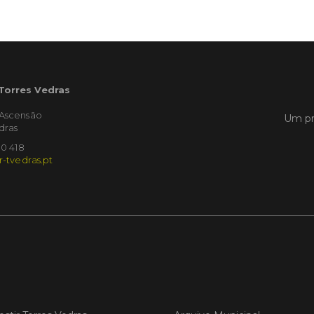
Torr
pres
O Munic
da Feira
qual dec
 Torres Vedras
em Madr
'Ascensão
Um pr
dras
LER
10 418
r-tvedras.pt
Publica
TORR
EcoC
reno
âmbi
As incu
EcoCamp