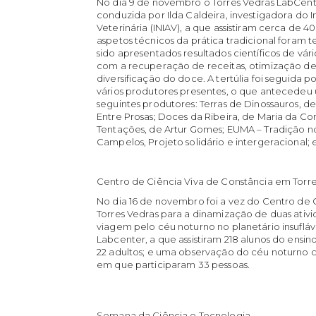
No dia 9 de novembro o Torres Vedras LabCent
conduzida por Ilda Caldeira, investigadora do I
Veterinária (INIAV), a que assistiram cerca de 4
aspetos técnicos da prática tradicional foram 
sido apresentados resultados científicos de vár
com a recuperação de receitas, otimização de
diversificação do doce. A tertúlia foi seguida
vários produtores presentes, o que antecedeu 
seguintes produtores: Terras de Dinossauros, 
Entre Prosas; Doces da Ribeira, de Maria da 
Tentações, de Artur Gomes; EUMA – Tradição no
Campelos, Projeto solidário e intergeracional
Centro de Ciência Viva de Constância em Torre
No dia 16 de novembro foi a vez do Centro de C
Torres Vedras para a dinamização de duas ativ
viagem pelo céu noturno no planetário insufláv
Labcenter, a que assistiram 218 alunos do ensino
22 adultos; e uma observação do céu noturno 
em que participaram 33 pessoas.
Semana da Ciência e Tecnologia