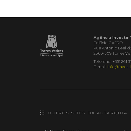
Agência Investir
Edifício CAERO
Rua António Leal d
2560-309 Torres Ve
Telefone: +351 261 3
E-mail:
info@investi
OUTROS SITES DA AUTARQUIA