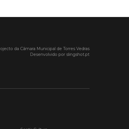
es Vedras marcou
ença na FITUR
ípio marcou presença na 46.ª edição
 Internacional de Turismo – FITUR, a
orreu entre os dias 21 e 25 de janeiro,
id (Espanha).
ojecto da
Câmara Municipal de Torres Vedras
Desenvolvido por
slingshot.pt
 MAIS
do em 03/02/26
ES INOV-E e
ampus Torres Vedras
vam acreditação no
to do "StartUP Visa"
badoras TORRES INOV-E e
us Torres Vedras renovam, pelo