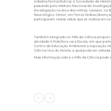
indústria farmacêutica), à Sociedade de Históri
passando pelo Instituto Nacional de Investigaçã
(investigação na área dos vinhos), Uavision, 
Neurológico Sénior, em Torres Vedras (doenças
participaram nestas visitas que se realizaram
Também integrado no Mês da Ciência proporciono
atividade A Robótica vai à Escola, em que part
Centro de Educação Ambiental a exposição
Mo
Ciência Viva do Alviela, a qual pode ser visitada
Mais informação sobre o Mês da Ciência pode 