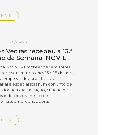
 MAIS
do em 20/04/26
s Vedras recebeu a 13.ª
ão da Semana INOV-E
na INOV-E – Empreender em Torres
egressou entre os dias 13 e 16 de abril,
do empreendedores, tecido
rial e especialistas num conjunto de
vas focadas na inovação, criação de
s e desenvolvimento de
ências empreendedoras.
 MAIS