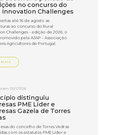
rições no concurso do
l Innovation Challenges
bertas até 16 de agosto as
turas ao concurso do Rural
ion Challenges - edição de 2026, o
promovido pela AJAP – Associação
ens Agricultores de Portugal.
 MAIS
do em 09/07/26
cípio distinguiu
esas PME Líder e
esas Gazela de Torres
as
esas do concelho de Torres Vedras
uidas com os estatutos PME Líder e