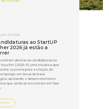
 de notícias .
o em 21/07/26
andidaturas ao StartUP
her 2026 já estão a
rrer
ncontram abertas as candidaturas ao
 Voucher | 2026-01, uma iniciativa que
acitar os jovens para a criação do
 emprego em áreas de base
gica, apoiando o desenvolvimento
etos que ainda se encontram em fase
.
 MAIS