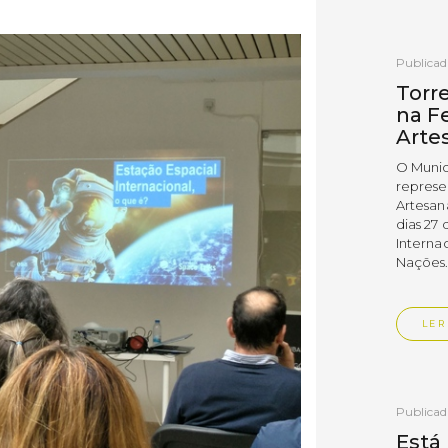
Publica
Torr
na Fe
Arte
O Munic
represe
Artesan
dias 27 
Interna
Nações
LER
Publica
Está