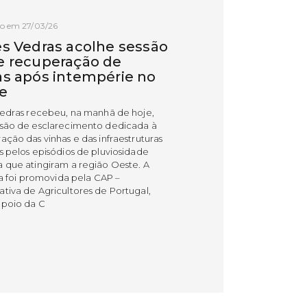
o em 27/03/26
es Vedras acolhe sessão
e recuperação de
as após intempérie no
e
Vedras recebeu, na manhã de hoje,
são de esclarecimento dedicada à
ação das vinhas e das infraestruturas
s pelos episódios de pluviosidade
 que atingiram a região Oeste. A
va foi promovida pela CAP –
tiva de Agricultores de Portugal,
poio da C
 MAIS
o em 11/02/26