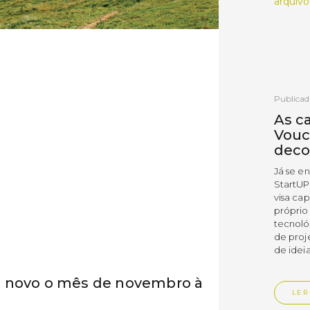
arquivo
Publicad
As c
Vouc
deco
Já se e
StartUP
visa cap
próprio
tecnoló
de proj
de ideia
e novo o mês de novembro à
LER