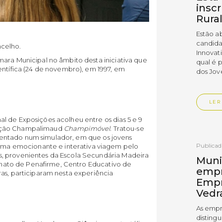
insc
Rura
Estão a
candida
ncelho.
Innovat
ara Municipal no âmbito desta iniciativa que
qual é 
entífica (24 de novembro), em 1997, em
dos Jov
LER
l de Exposições acolheu entre os dias 5 e 9
dação Champalimaud
Champimóvel
. Tratou-se
entado num simulador, em que os jovens
Publica
a emocionante e interativa viagem pelo
, provenientes da Escola Secundária Madeira
Muni
ternato de Penafirme, Centro Educativo de
empr
as, participaram nesta experiência
Empr
Vedr
As empr
disting