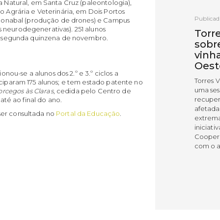
a Natural, em Santa Cruz (paleontologia),
o Agrária e Veterinária, em Dois Portos
Publicad
no Bonabal (produção de drones) e Campus
 neurodegenerativas). 251 alunos
Torr
 na segunda quinzena de novembro.
sobr
vinh
Oest
u-se a alunos dos 2.º e 3.º ciclos a
Torres 
iciparam 175 alunos; e tem estado patente no
uma ses
rcegos às Claras
, cedida pelo Centro de
recuper
 até ao final do ano.
afetada
ser consultada no
Portal da Educação
.
extrema
iniciati
Coopera
com o a
LER
Publicad