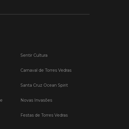
 MAIS
do em 20/04/26
s Vedras recebeu a 13.ª
ão da Semana INOV-E
Sentir Cultura
na INOV-E – Empreender em Torres
egressou entre os dias 13 e 16 de abril,
Carnaval de Torres Vedras
do empreendedores, tecido
rial e especialistas num conjunto de
Santa Cruz Ocean Spirit
vas focadas na inovação, criação de
s e desenvolvimento de
ências empreendedoras.
de
Novas Invasões
Festas de Torres Vedras
 MAIS