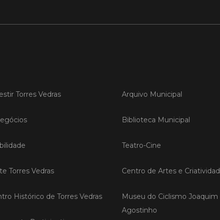
LER
Publica
Torre
ediç
estir Torres Vedras
Arquivo Municipal
A Sema
Vedras r
egócios
Biblioteca Municipal
reunin
empresa
ilidade
Teatro-Cine
iniciati
negócio
compet
ite Torres Vedras
Centro de Artes e Criativida
tro Histórico de Torres Vedras
Museu do Ciclismo Joaquim
LER
Agostinho