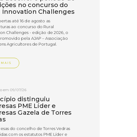
rições no concurso do
l Innovation Challenges
bertas até 16 de agosto as
turas ao concurso do Rural
ion Challenges - edição de 2026, o
promovido pela AJAP – Associação
ens Agricultores de Portugal.
 MAIS
do em 09/07/26
cípio distinguiu
esas PME Líder e
esas Gazela de Torres
as
esas do concelho de Torres Vedras
uidas com os estatutos PME Líder e