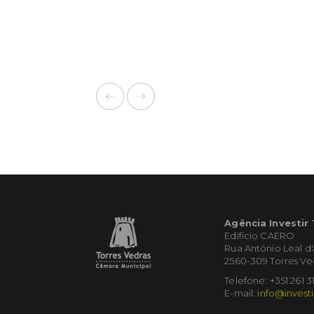
Agência Investir
Edifício CAERO
Rua António Leal d
2560-309 Torres Ve
Telefone: +351 261 3
E-mail:
info@investi