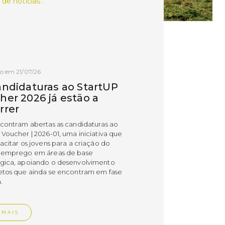
 de notícias .
o em 21/07/26
andidaturas ao StartUP
her 2026 já estão a
rrer
ncontram abertas as candidaturas ao
 Voucher | 2026-01, uma iniciativa que
acitar os jovens para a criação do
 emprego em áreas de base
gica, apoiando o desenvolvimento
etos que ainda se encontram em fase
.
 MAIS