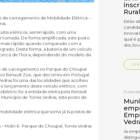
insc
Rura
o de carregamento de Mobilidade Elétrica –
Estão a
ras.
candida
ulos elétricos, semirrápido, com uma
Innovat
or tomada. De forma simplificada, este posto
qual é 
s mais rápido quando comparado com a
dos Jov
egrado. Desta forma, a bateria de um veículo
 cerca de 1 hora, dependendo do modelo da
LER
o de carregamento no Parque do Choupal
vo Renault Zoe, que decorreu em Portugal
edras foi uma das localidades que acolheu
 o lançamento deste veículo elétrico, com
iletric foi a entidade eleita pela Renault
Publica
 Município de Torres Vedras, este posto de
Muni
empr
mobilidade elétrica que soma já 14 postos de
Empr
Vedr
 – Mobi-E- Parque do Choupal, Torres Vedras
As empr
disting