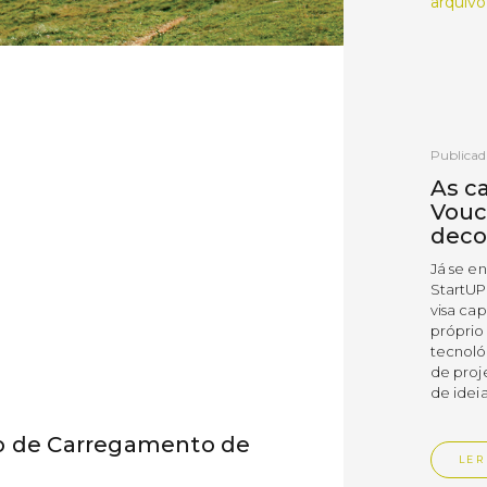
arquivo
Publicad
As c
Vouc
deco
Já se e
StartUP
visa cap
próprio
tecnoló
de proj
de ideia
to de Carregamento de
LER