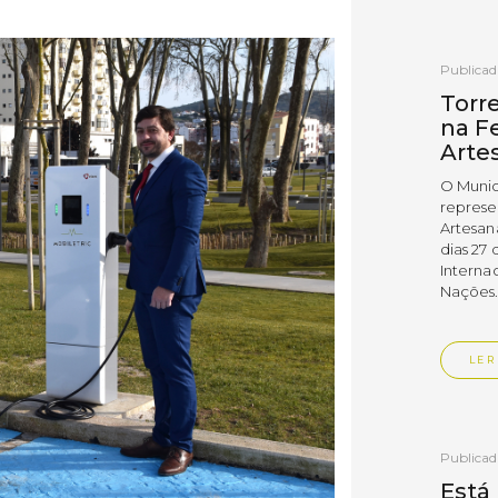
Publica
Torr
na Fe
Arte
O Munic
represe
Artesan
dias 27 
Interna
Nações
LER
Publica
Está