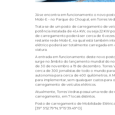
Já se encontra em funcionamento o novo post
Mobi-E – no Parque do Choupal, em Torres Ved
Trata-se de um posto de carregamento de veíc
potência instalada de 41,4 KW, ou seja 22 KW p
de carregamento poderá ser cerca de 6 veze
restante rede Mobi-E, na qual está também int
elétrico poderá ser totalmente carregada em
viatura.
A entrada em funcionamento deste novo post
surge no âmbito do lançamento mundial do no
de 30 de novembro a 19 de dezembro. Torres V
cerca de 300 jornalistas de todo o mundo para
autonomia para cerca de 400 quilómetros. A Mob
para implementar, sem quaisquer custos para o
carregamento de veículos elétricos.
Atualmente, Torres Vedras possui uma rede de 
carregamento, em 7 locais distintos.
Posto de carregamento de Mobilidade Elétrica
[39° 5'52.79"N; 9°15'39.49"O].