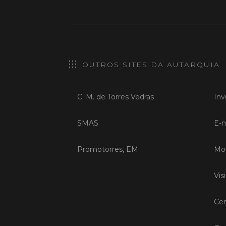
OUTROS SITES DA AUTARQUIA
C. M. de Torres Vedras
Inv
SMAS
E-n
Promotorres, EM
Mob
Vis
Cen