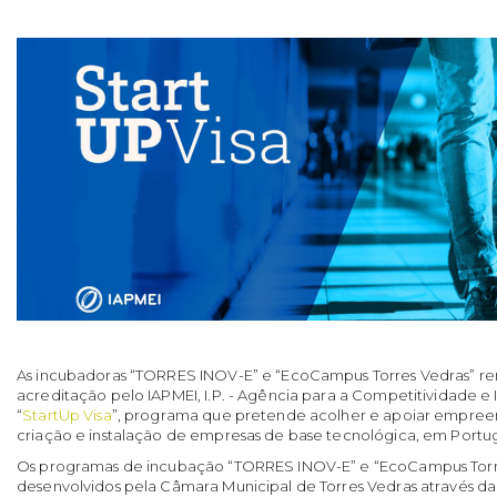
As incubadoras “TORRES INOV-E” e “EcoCampus Torres Vedras” r
acreditação pelo IAPMEI, I.P. - Agência para a Competitividade e
“
StartUp Visa
”, programa que pretende acolher e apoiar empree
criação e instalação de empresas de base tecnológica, em Portug
Os programas de incubação “TORRES INOV-E” e “EcoCampus Torre
desenvolvidos pela Câmara Municipal de Torres Vedras através da 