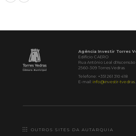
Agência Investir Torres 
Edifício CAERO
Rua António Leal d'Ascensão
2560-309 Torres Vedras
Telefone: +351 261 310 418
E-mail:
info@investir-tvedras
OUTROS SITES DA AUTARQUIA