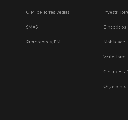
C. M. de Torres Vedras
Investir Tor
SMAS
E-negócios
Promotorres, EM
Mobilidade
Visite Torre
Centro Histó
Orçamento P