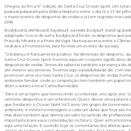
Chegou ao fim a 11.ª edição do Santa Cruz Ocean Spirit. Um total 
pessoas passaram pela Aldeia Neptuno entre o dia 14 e 23 de julho 
o maior evento de desportos de ondas e já tem regresso marcado 
2018.
Bodyboard, skimboard, kayaksurf, waveski, bodysurf, stand up paddl
adaptado, tow-in de surf e bodyboard foram os desportos que pa
Praia do Mirante e a Praia da Vigia. Numa parceria entre a Câmar
Vedras e a Promotorres, este foi mais um evento de sucesso.
“O balanço é francamente positivo. Na dimensão do desporto, q
Santa Cruz Ocean Spirit, tivemos aqui um conjunto significativo 
desportos de ondas. Temos de salientar também a presença de a
até mesmo aos seniores. Tivemos aqui a possibilidade de, com est
promover uma vez mais Santa Cruz, os desportos de ondas, formar
ambiente familiar, onde a competição tem também um papel im
dizer o autarca local Carlos Bernardes.
“Este é um projeto que temos vindo a consolidar, ano após ano. Sã
vertente desportiva é um referencial. Quero deixar uma palavra
que fundaram o Ocean Spirit há 11 anos. Um grupo de torreenses 
ambiente. A minha homenagem a cada um deles que hoje são noss
Mas dizer também que demos um salto no sentido de profissionali
importante para a sua consolidação no futuro. Quer a Promotorre
aqui uma relação. E ouvindo hoje os comentários dos atletas que 
atletas de todos os cantos do mundo... Espanha, EUA, Marrocos...