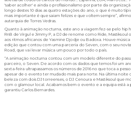
'saber acolher' e ainda o profissionalismo por parte da organizaçã
longo destes 10 dias as quatro estações do ano, o que é muito típi
mais importante é que saiam felizes e que voltem sempre”, afirm
autarquia de Torres Vedras.
Quanto à animação nocturna, este ano a viagem fez-se pelo hip h
RnB de Virgul e Jimmy P, a DJ de renome como Ride, Mastiksoul o
aos ritmos africanos de Yasmine Djodje ou Badoxa. Houve música 
edição que contou com uma parceria do Seven, com o seu novís
Road, que vai levar música um pouco por todo o país.
“A animação nocturna contou com um modelo diferente do pas
parceiro, o Seven. De acordo com os dados que temos foi um ano 
sexta-feira ultrapassamos os números de 2016 no que toca a pessoas
apesar de o evento ter mudado mais para norte. Na última noite
beleza com dois DJ torreenses, o DJ Cenoura e Mastiksoul que m
com o glamour local. Acabamos bem o evento e a equipa está a p
garantiu Carlos Bernardes.