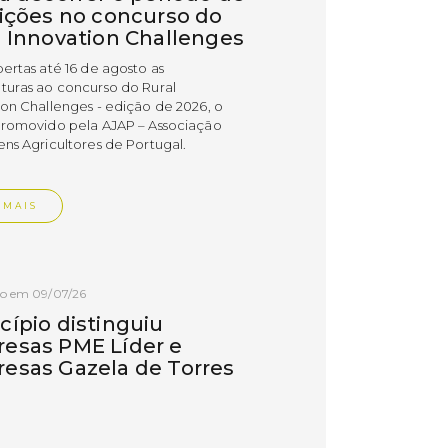
rições no concurso do
l Innovation Challenges
bertas até 16 de agosto as
turas ao concurso do Rural
ion Challenges - edição de 2026, o
promovido pela AJAP – Associação
ens Agricultores de Portugal.
 MAIS
do em 09/07/26
cípio distinguiu
esas PME Líder e
esas Gazela de Torres
as
esas do concelho de Torres Vedras
uidas com os estatutos PME Líder e