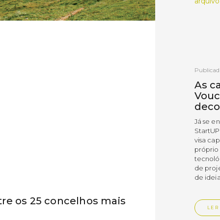
arquivo
Publicad
As c
Vouc
deco
Já se e
StartUP
visa cap
próprio
tecnoló
de proj
de ideia
re os 25 concelhos mais
LER