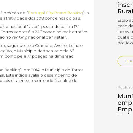
insc
Rura
.ª posição do “
Portugal City Brand Ranking
”, o
de atratividade dos 308 concelhos do país.
Estão a
candida
ice nacional “viver”, passando para a 17.ª
Innovat
Torres Vedras é o 22.º concelho mais atrativo
ção no
ranking
nacional de “visitar”.
qual é 
dos Jov
ro, seguindo-se a Coimbra, Aveiro, Leiria e
egião, o Município destaca-se pela 5.ª
sim como pela 7.ª posição na dimensão
LER
d Ranking”, em 2014, o Município de Torres
al. Este índice avalia o desempenho de
cios e talento, recorrendo à análise de
Publica
Muni
empr
Empr
Vedr
As empr
disting