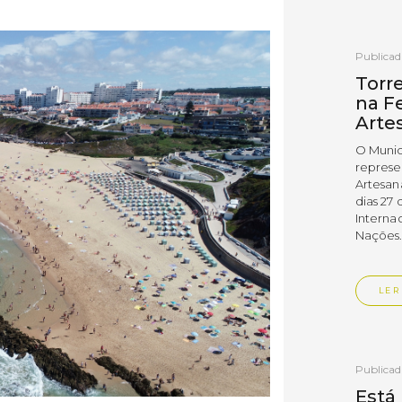
Publica
Torr
na Fe
Arte
O Munic
represe
Artesan
dias 27 
Interna
Nações
LER
Publica
Está