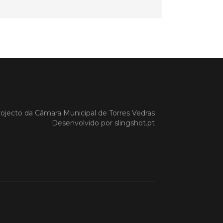
a Gazela foram homenageadas pelo
io de Torres Vedras, numa cerimónia
orreu no Auditório Caixa Agrícola de
Vedras, integrado na programação da
e S. Pedro 2026
 MAIS
ojecto da
Câmara Municipal de Torres Vedras
do em 08/07/26
Desenvolvido por
slingshot.pt
cípio estabeleceu
orando de
ndimento com agência
nvestimento de Oeiras
orando de entendimento entre o
io e a Oeiras Valley Investment
foi assinado na manhã de ontem, dia
lho, numa cerimónia realizada no
o do Convento da Graça.