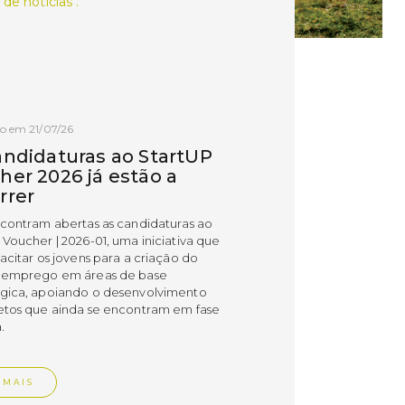
 de notícias .
o em 21/07/26
andidaturas ao StartUP
her 2026 já estão a
rrer
ncontram abertas as candidaturas ao
 Voucher | 2026-01, uma iniciativa que
acitar os jovens para a criação do
 emprego em áreas de base
gica, apoiando o desenvolvimento
etos que ainda se encontram em fase
.
 MAIS