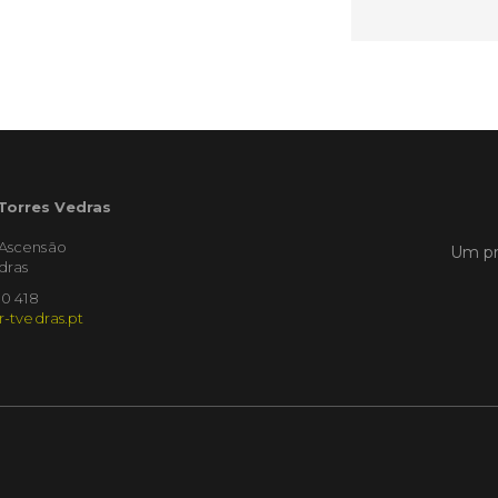
Empres
Municíp
que dec
Torres 
Feira d
LER
 Torres Vedras
'Ascensão
Um pr
Publica
dras
Muni
10 418
mem
r-tvedras.pt
ente
de i
Um mem
Municíp
Agency 
7 de ju
claustr