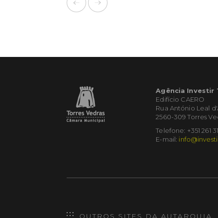
Agência Investir
Edifício CAERO
Rua António Leal d
2560-309 Torres Ve
Telefone: +351 261 3
E-mail:
info@investi
OUTROS SITES DA AUTARQUIA