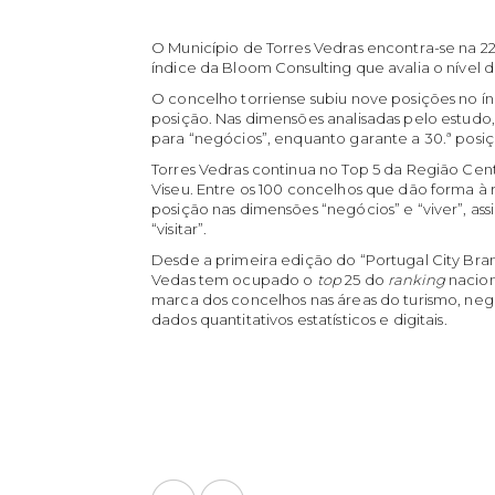
O Município de Torres Vedras encontra-se na 22
índice da Bloom Consulting que avalia o nível 
O concelho torriense subiu nove posições no índ
posição. Nas dimensões analisadas pelo estudo, 
para “negócios”, enquanto garante a 30.ª posi
Torres Vedras continua no Top 5 da Região Cent
Viseu. Entre os 100 concelhos que dão forma à r
posição nas dimensões “negócios” e “viver”, as
“visitar”.
Desde a primeira edição do “Portugal City Bran
Vedas tem ocupado o
top
25 do
ranking
nacion
marca dos concelhos nas áreas do turismo, negó
dados quantitativos estatísticos e digitais.