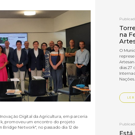
Publica
Torr
na Fe
Arte
O Munic
represe
Artesan
dias 27 
Interna
Nações
LER
Inovação Digital da Agricultura, em parceria
rk, promoveu um encontro do projeto
Publica
on Bridge Network", no passado dia 12 de
Está