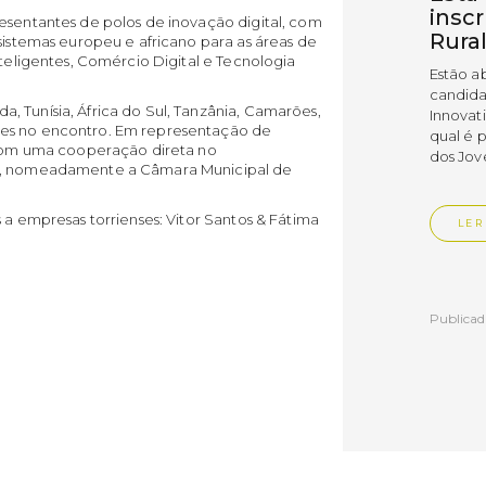
insc
esentantes de polos de inovação digital, com
Rura
ssistemas europeu e africano para as áreas de
nteligentes, Comércio Digital e Tecnologia
Estão a
candida
 Tunísia, África do Sul, Tanzânia, Camarões,
Innovat
tes no encontro. Em representação de
qual é 
s com uma cooperação direta no
dos Jov
al, nomeadamente a Câmara Municipal de
 a empresas torrienses: Vitor Santos & Fátima
LER
Publica
Muni
empr
Empr
Vedr
As empr
disting