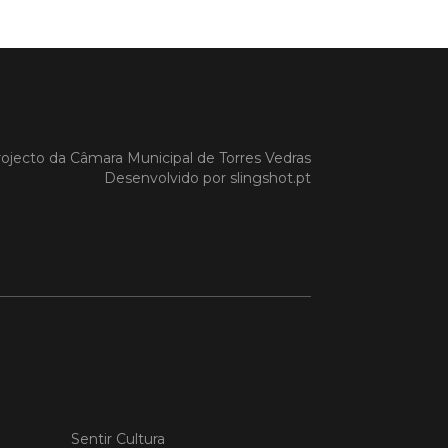
a Gazela foram homenageadas pelo
io de Torres Vedras, numa cerimónia
orreu no Auditório Caixa Agrícola de
Vedras, integrado na programação da
e S. Pedro 2026
 MAIS
ojecto da
Câmara Municipal de Torres Vedras
Desenvolvido por
slingshot.pt
do em 08/07/26
cípio estabeleceu
orando de
ndimento com agência
nvestimento de Oeiras
orando de entendimento entre o
io e a Oeiras Valley Investment
foi assinado na manhã de ontem, dia
lho, numa cerimónia realizada no
o do Convento da Graça.
Sentir Cultura