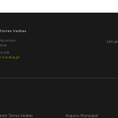
Empres
Municíp
que dec
Torres 
Feira d
 Torres Vedras
LER
'Ascensão
Um pr
dras
10 418
r-tvedras.pt
Publica
Muni
mem
ente
de i
Um mem
Municíp
Agency 
7 de ju
claustr
estir Torres Vedras
Arquivo Municipal