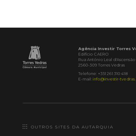
Agência Investir Torres 
Edifício CAERO
Rua António Leal d'Ascensão
2560-309 Torres Vedras
Telefone: +351 261 310 418
E-mail:
info@investir-tvedras
OUTROS SITES DA AUTARQUIA