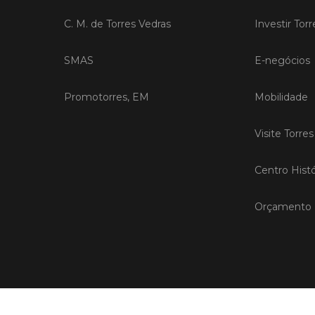
C. M. de Torres Vedras
Investir Tor
SMAS
E-negócios
Promotorres, EM
Mobilidade
Visite Torre
Centro Histó
Orçamento P