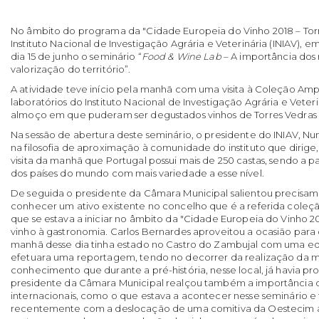
No âmbito do programa da "Cidade Europeia do Vinho 2018 – Torr
Instituto Nacional de Investigação Agrária e Veterinária (INIAV), e
dia 15 de junho o seminário “
Food & Wine Lab
– A importância dos 
valorização do território”.
A atividade teve início pela manhã com uma visita à Coleção Amp
laboratórios do Instituto Nacional de Investigação Agrária e Veter
almoço em que puderam ser degustados vinhos de Torres Vedras 
Na sessão de abertura deste seminário, o presidente do INIAV, 
na filosofia de aproximação à comunidade do instituto que dirige,
visita da manhã que Portugal possui mais de 250 castas, sendo a pa
dos países do mundo com mais variedade a esse nível.
De seguida o presidente da Câmara Municipal salientou precisam
conhecer um ativo existente no concelho que é a referida cole
que se estava a iniciar no âmbito da "Cidade Europeia do Vinho 2
vinho à gastronomia. Carlos Bernardes aproveitou a ocasião para
manhã desse dia tinha estado no Castro do Zambujal com uma eq
efetuara uma reportagem, tendo no decorrer da realização da
conhecimento que durante a pré-história, nesse local, já havia p
presidente da Câmara Municipal realçou também a importância 
internacionais, como o que estava a acontecer nesse seminário e
recentemente com a deslocação de uma comitiva da Oestecim ao