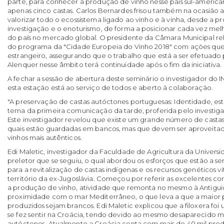
parte, para conhecer a produção de vinho nesse país sul-america
apenas cinco castas. Carlos Bernardes frisou também na ocasião 
valorizar todo o ecossistema ligado ao vinho e à vinha, desde a 
investigação e o enoturismo, de forma a posicionar cada vez melh
do país no mercado global. O presidente da Câmara Municipal re
do programa da "Cidade Europeia do Vinho 2018" com ações qu
estrangeiro, assegurando que o trabalho que está a ser efetuado 
Alenquer nesse âmbito terá continuidade após o fim da iniciativa.
A fechar a sessão de abertura deste seminário o investigador do INI
esta estação está ao serviço de todos e aberto à colaboração.
"A preservação de castas autóctones portuguesas: Identidade, est
tema da primeira comunicação da tarde, proferida pelo investiga
Este investigador revelou que existe um grande número de castas 
quais estão guardadas em bancos, mas que devem ser aproveita
vinhos mais autênticos.
Edi Maletic, investigador da Faculdade de Agricultura da Univers
preletor que se seguiu, o qual abordou os esforços que estão a se
para a revitalização de castas indígenas e os recursos genéticos vit
território da ex-Jugoslávia. Começou por referir as excelentes c
a produção de vinho, atividade que remonta no mesmo à Antigui
proximidade com o mar Mediterrâneo, o que leva a que a maior p
produzidos sejam brancos. Edi Maletic explicou que a filoxera 
se fez sentir na Croácia, tendo devido ao mesmo desaparecido mu
autóctones. Atualmente a Croácia conta com mais de 40 mil prod