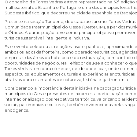
O concelho de Torres Vedras esteve representado na 32ª edição d
multissetorial de Espanha e Portugal e uma das principais feiras 
Sudoeste Ibérico, que decorreu na cidade espanhola de Badajoz,
Presente na secção Turiberia, dedicada ao turismo, Torres Vedras
Comunidade Intermunicipal do Oeste (OesteCIM), a par dos munic
e Óbidos. A participação teve como principal objetivo promover
turística sustentável, inteligente e inclusiva.
Este evento celebrou as relações luso-espanholas, aproximando e
ambos os lados da fronteira, como operadores turísticos, agências
empresas das áreas da hotelaria e da restauração, com o intuito d
oportunidades de negócio. Na Fehispor deu-se a conhecer o qu
Torres Vedras tem para oferecer, desde onde ficar, onde comer, o
espetáculos, equipamentos culturais e experiências enoturísticas,
atrativos para os amantes de natureza, história e gastronomia.
Considerando a importância desta iniciativa na captação turística 
municípios do Oeste presentes definiram esta participação como
internacionalização dos respetivos territórios, valorizando as iden
sociais, patrimoniais e culturais, também evidenciadas pelas singu
endógenos.